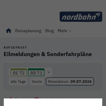
Direkt zum Inhalt
Reiseplanung
Blog
Mehr
Unterseiten von "Reiseplanung" anzeigen
Unterseiten von "Blog" anzeigen
AUFGEPASST
Eilmeldungen & Sonderfahrpläne
RE 72
RB 73
alle Tage
heute
Reisedatum
09.07.2026
Eilmeldungen
Sonderfahrpläne