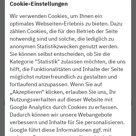
Cookie-Einstellungen
Kiel – Eckernförde | Flensburg –
RE 72
Schleibrücke Nord
Wir verwenden Cookies, um Ihnen ein
optimales Webseiten-Erlebnis zu bieten. Dazu
Kiel – Schleibrücke Süd
RB 73
zählen Cookies, die für den Betrieb der Seite
notwendig sind und solche, die lediglich zu
Es liegen keine Störungen oder Abweichungen
anonymen Statistikzwecken genutzt werden.
vor. Es gilt der Jahresfahrplan.
Hier gelangen Sie zu den
Jahresfahrplänen
Sie können selbst entscheiden, ob Sie die
unserer Linien
.
Kategorie "Statistik" zulassen möchten, die uns
Die nordbahn wünscht eine gute Fahrt!
hilft, die Funktionalitäten und Inhalte der Seite
möglichst nutzerfreundlich zu gestalten und
fortlaufend anzupassen. Wenn Sie auf
„Akzeptieren“ klicken, erlauben Sie uns, Ihr
Nutzungsverhalten auf dieser Website mit
Google Analytics durch Cookies zu erfassen.
Dadurch können wir unsere Webangebote
verbessern und Inhalte für Sie personalisieren.
Google führt diese Informationen ggf. mit
Alle angekündigten Baumaßnahmen und