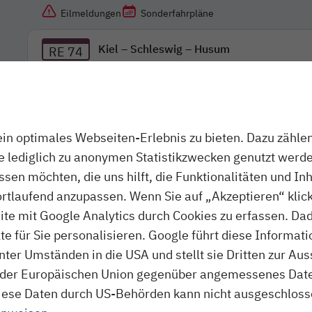
Eilmeldungen
Sonderfahrpläne
Kiel – Schleswig – Husum
RE 74
Kiel – Rendsburg
RB 75
Es liegen keine Störungen oder Abweichungen vor. Es g
Hier gelangen Sie zu den
Jahresfahrplänen unserer Li
n optimales Webseiten-Erlebnis zu bieten. Dazu zählen 
Die nordbahn wünscht eine gute Fahrt!
ie lediglich zu anonymen Statistikzwecken genutzt werde
assen möchten, die uns hilft, die Funktionalitäten und In
ortlaufend anzupassen. Wenn Sie auf „Akzeptieren“ klick
te mit Google Analytics durch Cookies zu erfassen. Da
 für Sie personalisieren. Google führt diese Informati
ter Umständen in die USA und stellt sie Dritten zur A
der Europäischen Union gegenüber angemessenes Daten
f diese Daten durch US-Behörden kann nicht ausgeschlos