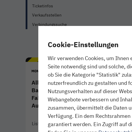
Ticketinfos
Verkaufsstellen
Verbindungssuche
Cookie-Einstellungen
Wir verwenden Cookies, um Ihnen ei
Seite notwendig sind und solche, d
ob Sie die Kategorie "Statistik" zul
Alle angekündigten
nutzerfreundlich zu gestalten und f
Baumaßnahmen und
Nutzungsverhalten auf dieser Websi
Fahrplanänderungen im
Webangebote verbessern und Inhalte
August 2026
zusammen, übermittelt die Daten un
Verfügung. Ein dem Rechtsrahmen 
Liste ansehen
- Download als PDF
Link öffnet in neuem Fenster
garantiert werden. Ein Zugriff au