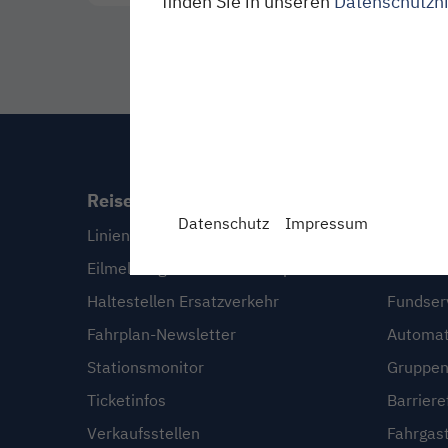
finden Sie in unseren
Datenschutzh
Reiseplanung
Servic
Datenschutz
Impressum
Linien und Fahrpläne
FAQ
Eilmeldungen & Sonderfahrpläne
Infoserv
Haltestellen Ersatzverkehr
Fundser
Fahrplan-Newsletter
Automat
Stationsmonitor
Gruppen
Ticketinfos
Barriere
Verkaufsstellen
Fahrgas