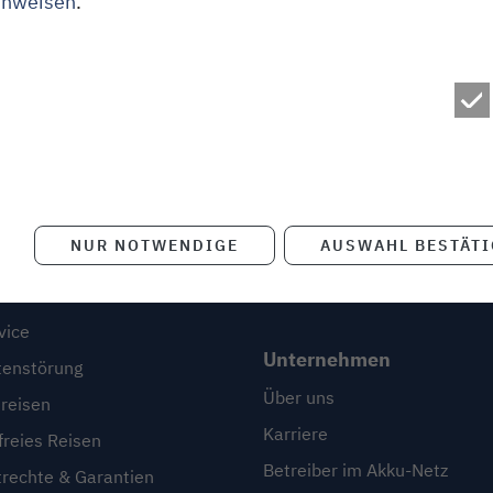
inweisen
.
e
Blog
NUR NOTWENDIGE
AUSWAHL BESTÄT
Blog
ice
Erlebnisfinder
vice
Unternehmen
enstörung
Über uns
reisen
Karriere
freies Reisen
Betreiber im Akku-Netz
trechte & Garantien