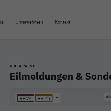
Direkt zum Inhalt
ce
Unternehmen
Kontakt
og" anzeigen
en von "Service" anzeigen
Unterseiten von "Unternehmen" anzeigen
AUFGEPASST
Eilmeldungen & Sond
al
RE 74
RB 75