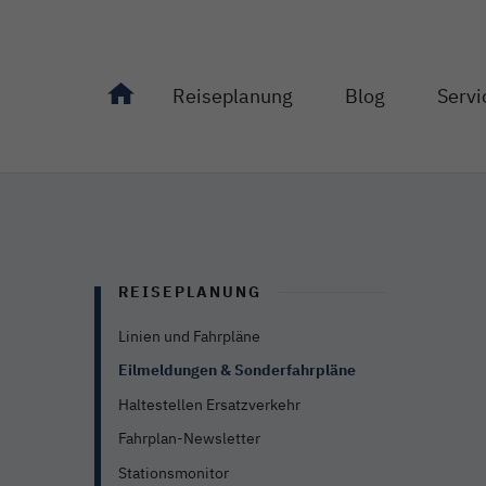
Reiseplanung
Blog
Servi
Unterseiten von "Reiseplanung" anzeigen
Unterseiten von "Bl
Unterseit
REISEPLANUNG
Linien und Fahrpläne
Eilmeldungen & Sonderfahrpläne
Haltestellen Ersatzverkehr
Fahrplan-Newsletter
Stationsmonitor