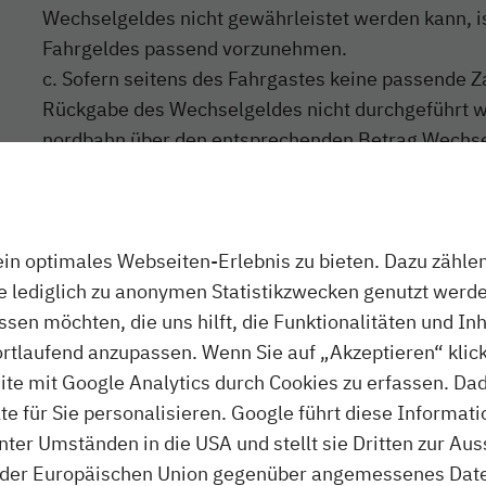
Wechselgeldes nicht gewährleistet werden kann, i
Fahrgeldes passend vorzunehmen.
c. Sofern seitens des Fahrgastes keine passende Z
Rückgabe des Wechselgeldes nicht durchgeführt w
nordbahn über den entsprechenden Betrag Wechse
herausgeben. Die Auszahlung des entsprechenden 
gegen die Vorlage des Originalbelegs
n optimales Webseiten-Erlebnis zu bieten. Dazu zählen 
entweder bar in den NAH.SH-Kundenzentr
ie lediglich zu anonymen Statistikzwecken genutzt werde
Eckernförde
assen möchten, die uns hilft, die Funktionalitäten und In
ortlaufend anzupassen. Wenn Sie auf „Akzeptieren“ klick
oder entsprechend den Hinweisen an den 
te mit Google Analytics durch Cookies zu erfassen. Da
 für Sie personalisieren. Google führt diese Informati
d. Beanstandungen des Wechselgeldes oder ausges
ter Umständen in die USA und stellt sie Dritten zur A
Wechselgeldquittungen müssen sofort vorgebracht
der Europäischen Union gegenüber angemessenes Daten
Beanstandung von Wechselgeld aus Automaten gelt