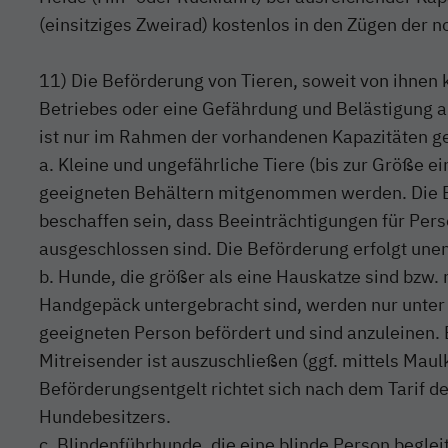
(einsitziges Zweirad) kostenlos in den Zügen der
11) Die Beförderung von Tieren, soweit von ihnen
Betriebes oder eine Gefährdung und Belästigung a
ist nur im Rahmen der vorhandenen Kapazitäten ges
a. Kleine und ungefährliche Tiere (bis zur Größe ei
geeigneten Behältern mitgenommen werden. Die 
beschaffen sein, dass Beeinträchtigungen für Per
ausgeschlossen sind. Die Beförderung erfolgt unen
b. Hunde, die größer als eine Hauskatze sind bzw. 
Handgepäck untergebracht sind, werden nur unter 
geeigneten Person befördert und sind anzuleinen.
Mitreisender ist auszuschließen (ggf. mittels Maulk
Beförderungsentgelt richtet sich nach dem Tarif d
Hundebesitzers.
c. Blindenführhunde, die eine blinde Person beglei