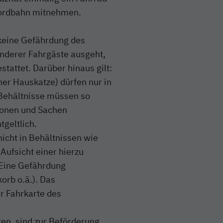
 nordbahn mitnehmen.
 keine Gefährdung des
nderer Fahrgäste ausgeht,
tattet. Darüber hinaus gilt:
ner Hauskatze) dürfen nur in
Behältnisse müssen so
sonen und Sachen
tgeltlich.
nicht in Behältnissen wie
Aufsicht einer hierzu
 Eine Gefährdung
orb o.ä.). Das
er Fahrkarte des
ten, sind zur Beförderung