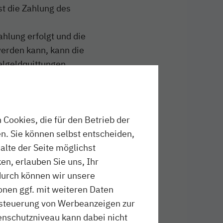
st die Zahlung des
ahlung erfolgt und die
erden kann, kann die
lgeldquittungen
Betrages erfolgt jeweils
Cookies, die für den Betrieb der
en am Bahnhof Bad Segeberg oder
n. Sie können selbst entscheiden,
halte der Seite möglichst
en, erlauben Sie uns, Ihr
betroffenen Fahrkartenautomaten
durch können wir unsere
onen ggf. mit weiteren Daten
tellter
ussteuerung von Werbeanzeigen zur
 werden. Für die
schutzniveau kann dabei nicht
en die an den einzelnen