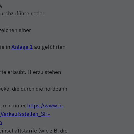
,
 durchzuführen oder
zeichen einer
ie in
Anlage 1
aufgeführten
arte erlaubt. Hierzu stehen
ecke, die durch die nordbahn
, u.a. unter
https://www.n-
_Verkaufsstellen_SH-
n
nschaftstarife (wie z.B. die