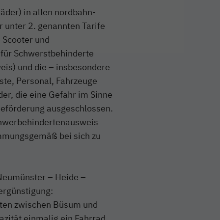
äder) in allen nordbahn-
r unter 2. genannten Tarife
 Scooter und
l für Schwerstbehinderte
is) und die – insbesondere
ste, Personal, Fahrzeuge
er, die eine Gefahr im Sinne
 Beförderung ausgeschlossen.
Schwerbehindertenausweis
timmungsgemäß bei sich zu
 Neumünster – Heide –
Vergünstigung:
rten zwischen Büsum und
azität einmalig ein Fahrrad