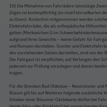
10) Die Mitnahme von Fahrrädern (einsitzige Zweir
Zügen ist kostenpflichtig (es sind Fahrradkarten de
zu lösen). Kostenfrei mitgenommen werden solche
Elektrofahrräder, die als orthopädische Hilfsmitte
gelten (Merkzeichen G im Schwerbehindertenauswe
aufgrund ihres Gewichts – keine Gefahr für Fahrgä
und Rampen darstellen. Scooter und Elektrofahrräd
des vorstehenden Satzes darstellen, sind von der
Der Fahrgast ist verpflichtet, auf Verlangen den 
jederzeit zur Prüfung vorzulegen und diesen bes
tragen.
Für die Strecken Bad Oldesloe – Neumünster und
Büsum gilt bis auf Weiteres folgende zusätzliche 
Inhaber einer Büsumer Gästekarte dürfen bei Fah
Heide (Hin- oder Rückfahrt) bei ausreichender Kap