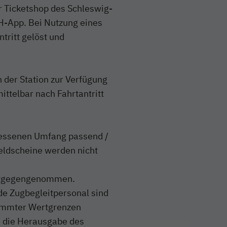
r Ticketshop des Schleswig-
H-App. Bei Nutzung eines
tritt gelöst und
n der Station zur Verfügung
ittelbar nach Fahrtantritt
messenen Umfang passend /
eldscheine werden nicht
entgegengenommen.
de Zugbegleitpersonal sind
timmter Wertgrenzen
d die Herausgabe des