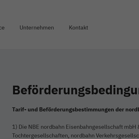
Direkt zum Inhalt
ce
Unternehmen
Kontakt
og" anzeigen
en von "Service" anzeigen
Unterseiten von "Unternehmen" anzeigen
Beförderungsbeding
Tarif- und Beförderungsbestimmungen der nor
1) Die NBE nordbahn Eisenbahngesellschaft mbH &
Tochtergesellschaften, nordbahn Verkehrsgesells