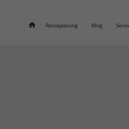
Reiseplanung
Blog
Servi
Unterseiten von "Reiseplanung" anzeigen
Unterseiten von "Bl
Unterseit