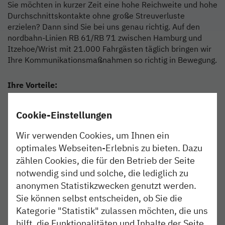
Sie möchten in kurzer Zeit eine hohe Reichweite und hohe
Durchschnittskontakte ohne große Streuverluste
erzielen? Dann sind Sie bei uns genau richtig. Auf den
nordbahn-Linien RB 61/RB 71 zwischen Hamburg und
Itzehoe/Wrist mit 21.000 Fahrgästen täglich bringen wir
Ihre Kommunikationsmaßnahmen so richtig in Bewegung.
Ihre Vorteile:
Heimvorteil: geringe Streuverluste durch regionale
Cookie-Einstellungen
Ansprache
Wir verwenden Cookies, um Ihnen ein
optimales Webseiten-Erlebnis zu bieten. Dazu
Im Fokus: aufmerksamkeitsstarke Platzierung der
Wechselrahmen im Fahrgastbereich
zählen Cookies, die für den Betrieb der Seite
notwendig sind und solche, die lediglich zu
Kontaktqualität: Unsere Fahrgäste verweilen
anonymen Statistikzwecken genutzt werden.
durchschnittlich 20 Minuten an Bord und haben
Sie können selbst entscheiden, ob Sie die
somit Zeit sich mit Ihrer Werbung
Kategorie "Statistik" zulassen möchten, die uns
auseinanderzusetzen
hilft, die Funktionalitäten und Inhalte der Seite