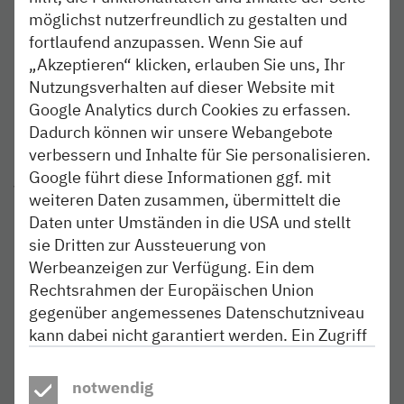
möglichst nutzerfreundlich zu gestalten und
Nachhaltigkeit: durch hohe Durchschnittskontakte
fortlaufend anzupassen. Wenn Sie auf
„Akzeptieren“ klicken, erlauben Sie uns, Ihr
Flexibilität: kurzfristige Buchungen und
Nutzungsverhalten auf dieser Website mit
Motivwechsel möglich
Google Analytics durch Cookies zu erfassen.
Dadurch können wir unsere Webangebote
Effizienz: Bahnwerbung ist günstiger als man denkt
verbessern und Inhalte für Sie personalisieren.
Google führt diese Informationen ggf. mit
Werbemöglichkeiten:
weiteren Daten zusammen, übermittelt die
Daten unter Umständen in die USA und stellt
Plakate
sie Dritten zur Aussteuerung von
Werbeanzeigen zur Verfügung. Ein dem
Flyer
Rechtsrahmen der Europäischen Union
gegenüber angemessenes Datenschutzniveau
Promotions
kann dabei nicht garantiert werden. Ein Zugriff
auf diese Daten durch US-Behörden kann nicht
Anzeigen im Kundenmagazin "Lokbuch"
ausgeschlossen werden. Weitere
notwendig
Informationen finden Sie in unseren