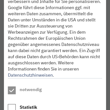
verbessern und Inhalte für Sie personalisieren.
09.08./10.08. jeweils ab ca. 21:00 Uhr bis
Google führt diese Informationen ggf. mit
11:00 Uhr des Folgetages Ersatzverkehr
zwischen Kiel Hbf und Kiel-Hassee CITTI-PARK
weiteren Daten zusammen, übermittelt die
Daten unter Umständen in die USA und stellt
sie Dritten zur Aussteuerung von
Werbeanzeigen zur Verfügung. Ein dem
Rechtsrahmen der Europäischen Union
Kiel – Schleswig – Husum
RE 74
gegenüber angemessenes Datenschutzniveau
Kiel – Rendsburg
RB 75
kann dabei nicht garantiert werden. Ein Zugriff
auf diese Daten durch US-Behörden kann nicht
11.08. bis 16.08.2026: abends, nachts und
ausgeschlossen werden. Weitere
frühmorgens Fahrplanabweichungen und
Informationen finden Sie in unseren
Ersatzverkehr auf unterschiedlichen
Datenschutzhinweisen
.
Streckenabschnitten zwischen Kiel, Rendsburg
und Husum
notwendig
In den Nächten 08.08./09.08. und
09.08./10.08. jeweils ab ca. 21:45 Uhr bis
10:00 Uhr des Folgetages Ersatzverkehr
Statistik
zwischen Kiel Hbf und Kiel-Hassee CITTI-PARK