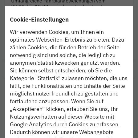
Umfangreiche Fahrplanabweichungen vom
03.08. bis 12.08. zwischen Hamburg und
Wrist/Itzehoe – kein Zugverkehr zwischen
Hamburg und Pinneberg
Cookie-Einstellungen
Wir verwenden Cookies, um Ihnen ein
Update: Bauarbeiten im Sommer führen zu
optimales Webseiten-Erlebnis zu bieten. Dazu
Einschränkungen im Bahnverkehr - Sperrung
zählen Cookies, die für den Betrieb der Seite
der Verbindungsbahn verlängert
notwendig sind und solche, die lediglich zu
anonymen Statistikzwecken genutzt werden.
Sie können selbst entscheiden, ob Sie die
Kategorie "Statistik" zulassen möchten, die uns
Kiel – Eckernförde | Flensburg –
RE 72
hilft, die Funktionalitäten und Inhalte der Seite
Schleibrücke Nord
möglichst nutzerfreundlich zu gestalten und
fortlaufend anzupassen. Wenn Sie auf
Kiel – Schleibrücke Süd
RB 73
„Akzeptieren“ klicken, erlauben Sie uns, Ihr
Nutzungsverhalten auf dieser Website mit
RE 72: Zugausfall
Stand: 06.08.2026, 17:35 Uhr
Google Analytics durch Cookies zu erfassen.
Dadurch können wir unsere Webangebote
In den Nächten 08.08./09.08. und