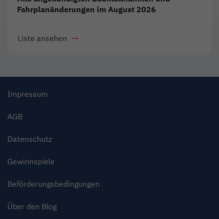
Fahrplanänderungen im August 2026
Liste ansehen
- Download als PDF
Link öffnet in neuem Fenster
Impressum
AGB
Datenschutz
Gewinnspiele
Beförderungsbedingungen
Über den Blog