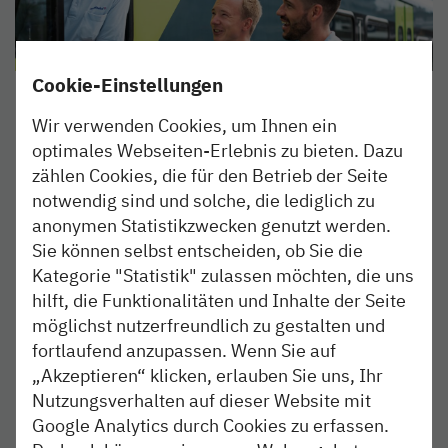
Cookie-Einstellungen
Fühl dich
Wir verwenden Cookies, um Ihnen ein
angekommen.
optimales Webseiten-Erlebnis zu bieten. Dazu
zählen Cookies, die für den Betrieb der Seite
Stellt mit uns die Weichen für eine erfolgreiche
notwendig sind und solche, die lediglich zu
berufliche Zukunft.
anonymen Statistikzwecken genutzt werden.
Sie können selbst entscheiden, ob Sie die
Ausgewählte Jobangebote
Kategorie "Statistik" zulassen möchten, die uns
hilft, die Funktionalitäten und Inhalte der Seite
Betriebsplaner (w/m/d)
möglichst nutzerfreundlich zu gestalten und
fortlaufend anzupassen. Wenn Sie auf
Werkstudent (w/m/d) Betriebsunterstützung/
„Akzeptieren“ klicken, erlauben Sie uns, Ihr
Leitstelle (ca. 20 Std/Woche)
Nutzungsverhalten auf dieser Website mit
Google Analytics durch Cookies zu erfassen.
Teamleiter Leitstelle Hamburg (w/m/d)