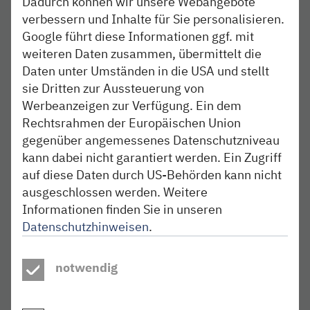
Dadurch können wir unsere Webangebote
verbessern und Inhalte für Sie personalisieren.
Qualifizierung zum Zugbegleiter (w/m/d) in
Google führt diese Informationen ggf. mit
Schleswig-Holstein mit anschließendem
weiteren Daten zusammen, übermittelt die
Einsatzort in Heide, Neumünster oder Kiel
Daten unter Umständen in die USA und stellt
sie Dritten zur Aussteuerung von
Triebfahrzeugführer (w/m/d) in Altona
Werbeanzeigen zur Verfügung. Ein dem
Rechtsrahmen der Europäischen Union
Ausbildung zum Eisenbahner (w/m/d) im
gegenüber angemessenes Datenschutzniveau
Betriebsdienst, Ausbildungsbeginn 01.08.2027
kann dabei nicht garantiert werden. Ein Zugriff
auf diese Daten durch US-Behörden kann nicht
ausgeschlossen werden. Weitere
Triebfahrzeugführer (w/m/d) in Neumünster oder
Itzehoe
Informationen finden Sie in unseren
Datenschutzhinweisen
.
Koordinator (w/m/d) Fahrzeugreinigung in Teilzeit
(max. 25 Stunden)
notwendig
Zum Karrierebereich