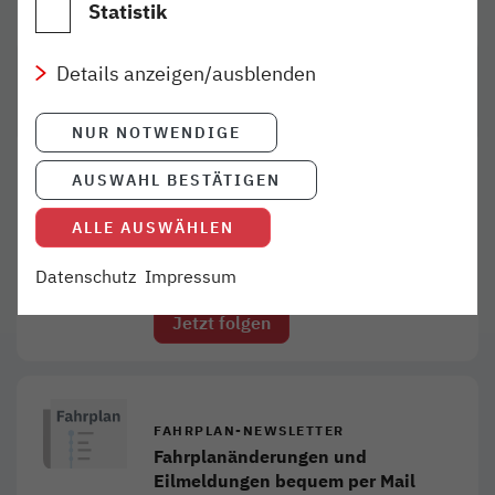
Statistik
Details anzeigen/ausblenden
NUR NOTWENDIGE
AUSWAHL BESTÄTIGEN
#NORDBAHNINAKTION
Einblicke, Aktionen, Gewinnspiele -
ALLE AUSWÄHLEN
Verfolge die bunte Welt der
nordbahn auf Instagram!
Datenschutz
Impressum
Jetzt folgen
Link öffnet in neuem Fenste
FAHRPLAN-NEWSLETTER
Fahrplanänderungen und
Eilmeldungen bequem per Mail