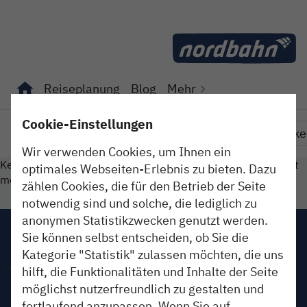
Direkt zum Inhalt
Reiseplanung
Blog
Mehr
Unterseiten von "Reiseplanung" anzeigen
Unterseiten von "Blog" anzeigen
Cookie-Einstellungen
Erleben
So isses
Im Dienst
Fundstücke
Wir verwenden Cookies, um Ihnen ein
Keinen Beitrag gefunden. Oder der gesuchte Beitrag ist nicht
optimales Webseiten-Erlebnis zu bieten. Dazu
mehr online.
zählen Cookies, die für den Betrieb der Seite
notwendig sind und solche, die lediglich zu
anonymen Statistikzwecken genutzt werden.
Impressum
Sie können selbst entscheiden, ob Sie die
Kategorie "Statistik" zulassen möchten, die uns
AGB
hilft, die Funktionalitäten und Inhalte der Seite
möglichst nutzerfreundlich zu gestalten und
Datenschutz
fortlaufend anzupassen. Wenn Sie auf