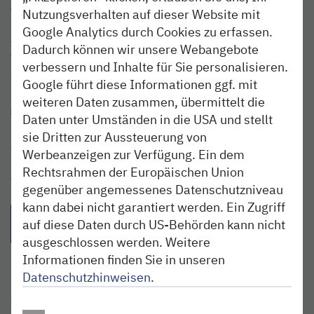
Wir verlosen
5 x 2 Tickets
für das HOLI BEACH BÜSUM.
Nutzungsverhalten auf dieser Website mit
Die Tickets werden unter allen richtigen Einsendungen
Google Analytics durch Cookies zu erfassen.
verlost.
Dadurch können wir unsere Webangebote
Teilnahmeschluss ist der 28.06.2023. Zu
verbessern und Inhalte für Sie personalisieren.
den
Teilnahmebedingungen
.
Google führt diese Informationen ggf. mit
weiteren Daten zusammen, übermittelt die
Jetzt teilnehmen
und Tickets gewinnen
Daten unter Umständen in die USA und stellt
sie Dritten zur Aussteuerung von
Alle Infos zum Festival gibs unter
holibeachtour.de
Werbeanzeigen zur Verfügung. Ein dem
Rechtsrahmen der Europäischen Union
Teilen:
gegenüber angemessenes Datenschutzniveau
kann dabei nicht garantiert werden. Ein Zugriff
{{Link öffnet facebook teilen in neuem Fenster|format(facebo
{{Link öffnet twitter teilen in neuem Fenster|for
{{Link öffnet whatsapp teilen in n
{{per E-Mail teilen}} - 
auf diese Daten durch US-Behörden kann nicht
ausgeschlossen werden. Weitere
Informationen finden Sie in unseren
Datenschutzhinweisen
.
SCHLAGWÖRTER