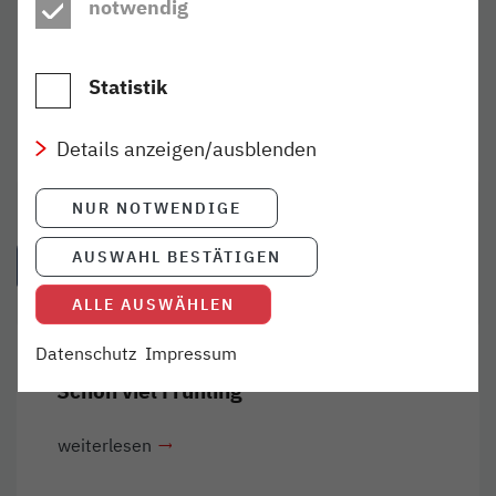
notwendig
Büsum
Event
Gewinnspiel
Statistik
Kunst & Kultur
Schleswig-Holstein
Wochenende
Details anzeigen/ausblenden
NUR NOTWENDIGE
AUSWAHL BESTÄTIGEN
VERWANDTE ARTIKEL
ALLE AUSWÄHLEN
Datenschutz
Impressum
ERLEBEN
23. MÄR 2026
Schön viel Frühling
weiterlesen