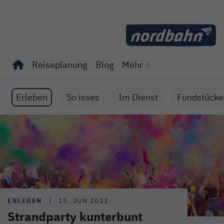
Direkt zum Inhalt
Reiseplanung
Blog
Mehr
Unterseiten von "Reiseplanung" anzeigen
Unterseiten von "Blog" anzeigen
Erleben
So isses
Im Dienst
Fundstücke
ERLEBEN
15. JUN 2023
Strandparty kunterbunt