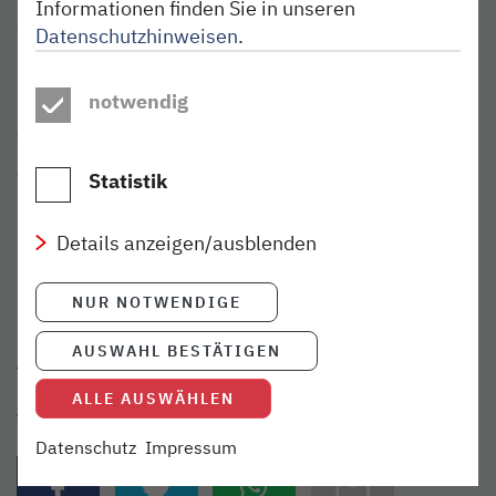
Informationen finden Sie in unseren
Foto: © Sven Sindt
Datenschutzhinweisen
.
Ein weiteres großes Thema in diesem Heft ist das
notwendig
innovative Akku-Netz Schleswig-Holstein, in dem wir
größter Betreiber sein werden. Dazu muss unser
nordbahn-Team ordentlich wachsen. Vielleicht ist auch
für dich der richtige
Job
dabei?
Statistik
Und unser Lokführer Gordon lässt wieder hinter die
Details anzeigen/ausblenden
Kulissen blicken und nimmt euch mit auf eine nächtliche
Fahrt zum „Boxenstopp“.
NUR NOTWENDIGE
Das Lokbuch liegt in unseren Zügen aus und gibt es auch
AUSWAHL BESTÄTIGEN
hier
für die digitale Lektüre.
ALLE AUSWÄHLEN
Teilen:
Datenschutz
Impressum
{{Link öffnet facebook teilen in neuem Fenster|format(facebo
{{Link öffnet twitter teilen in neuem Fenster|for
{{Link öffnet whatsapp teilen in n
{{per E-Mail teilen}} - 