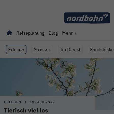
Direkt zum Inhalt
Reiseplanung
Blog
Mehr
Unterseiten von "Reiseplanung" anzeigen
Unterseiten von "Blog" anzeigen
Erleben
So isses
Im Dienst
Fundstücke
ERLEBEN
19. APR 2022
Tierisch viel los