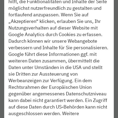
hilft, die Funktionalitäten und Inhalte der Seite
Mit der
Schlagerparty am Meer
am 10. Juni und dem
möglichst nutzerfreundlich zu gestalten und
Legends at the Sea
-Konzert am Abend darauf wird in
fortlaufend anzupassen. Wenn Sie auf
Büsum wieder die Watt-Tribüne direkt an der Nordsee
„Akzeptieren“ klicken, erlauben Sie uns, Ihr
zum Beben gebracht. Die Legenden sind in diesem Jahr
Nutzungsverhalten auf dieser Website mit
keine Geringen als
Die Prinzen
! Es ist übrigens ihr
Google Analytics durch Cookies zu erfassen.
einziger Tourneetermin in diesem Jahr.
Wollt ihr dabei sein und mitfeiern? Wir verlosen je 5 x 2
Dadurch können wir unsere Webangebote
Freikarten, die ihr mit ein bisschen Glück gewinnen könnt!
verbessern und Inhalte für Sie personalisieren.
Google führt diese Informationen ggf. mit
weiteren Daten zusammen, übermittelt die
Daten unter Umständen in die USA und stellt
sie Dritten zur Aussteuerung von
Werbeanzeigen zur Verfügung. Ein dem
Rechtsrahmen der Europäischen Union
gegenüber angemessenes Datenschutzniveau
kann dabei nicht garantiert werden. Ein Zugriff
auf diese Daten durch US-Behörden kann nicht
ausgeschlossen werden. Weitere