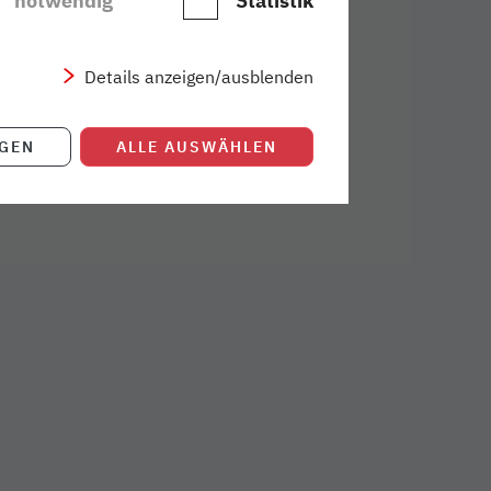
notwendig
Statistik
eberg fahren. Vom
n nur fünfzehn
Details anzeigen/ausblenden
IGEN
ALLE AUSWÄHLEN
mat(facebook teilen)}}
ster|format(twitter teilen)}}
k öffnet E-Mail-Programm}}