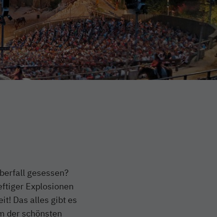
berfall gesessen?
eftiger Explosionen
t! Das alles gibt es
em der schönsten