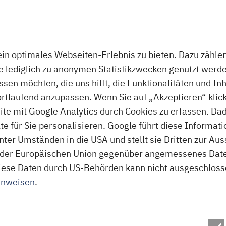
Foto: Karl-May-Spiele Bad Segeberg
n optimales Webseiten-Erlebnis zu bieten. Dazu zählen 
ie lediglich zu anonymen Statistikzwecken genutzt werde
assen möchten, die uns hilft, die Funktionalitäten und In
ortlaufend anzupassen. Wenn Sie auf „Akzeptieren“ klick
Informationen
te mit Google Analytics durch Cookies zu erfassen. Da
www.karl-may-spiele.de
 für Sie personalisieren. Google führt diese Informati
(01805) 952111
ter Umständen in die USA und stellt sie Dritten zur A
der Europäischen Union gegenüber angemessenes Daten
Kalkberg GmbH Bad Segeberg
f diese Daten durch US-Behörden kann nicht ausgeschlos
Karl-May-Platz
inweisen
.
23795 Bad Segeberg
Anreise