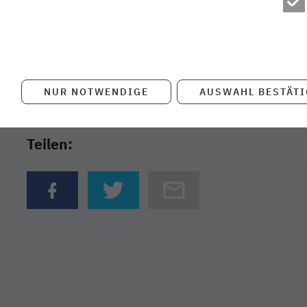
Mit der nordbahn bequem zur Haltestelle Bad Seg
Bahnhof zu der Freilichtbühne kommst du zu Fuß i
Minuten.
Fotos: Karl-May-Spiele Bad Segeberg
NUR NOTWENDIGE
AUSWAHL BESTÄT
Teilen:
{{Link öffnet facebook teilen in neuem Fenster|for
{{Link öffnet twitter teilen in neuem Fen
{{per E-Mail teilen}} - {{Lin