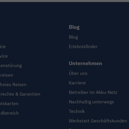
e
Blog
Blog
ice
Erlebnisfinder
vice
Unternehmen
enstörung
Über uns
reisen
Karriere
freies Reisen
Betreiber im Akku-Netz
trechte & Garantien
Nachhaltig unterwegs
htskarten
Technik
dbereich
Werkstatt Geschäftskunden