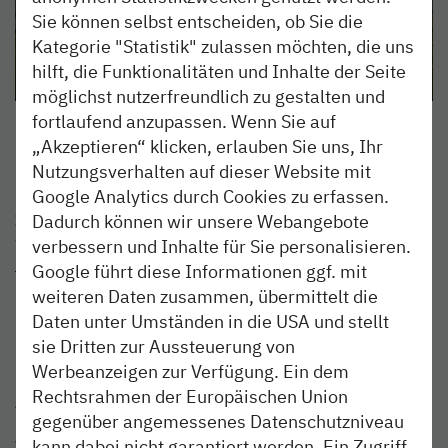
Sie können selbst entscheiden, ob Sie die
Kategorie "Statistik" zulassen möchten, die uns
hilft, die Funktionalitäten und Inhalte der Seite
möglichst nutzerfreundlich zu gestalten und
fortlaufend anzupassen. Wenn Sie auf
Foto: TMS Büsum GmbH
„Akzeptieren“ klicken, erlauben Sie uns, Ihr
Nutzungsverhalten auf dieser Website mit
Google Analytics durch Cookies zu erfassen.
Informationen
Dadurch können wir unsere Webangebote
www.buesum.de
verbessern und Inhalte für Sie personalisieren.
info@buesum.de
Google führt diese Informationen ggf. mit
(04181) 34522
weiteren Daten zusammen, übermittelt die
Daten unter Umständen in die USA und stellt
Südstrand 11
sie Dritten zur Aussteuerung von
24539 Büsum
Werbeanzeigen zur Verfügung. Ein dem
Rechtsrahmen der Europäischen Union
Anreise
gegenüber angemessenes Datenschutzniveau
Mit der nordbahn bequem zur Haltestelle Büsum fahren.
kann dabei nicht garantiert werden. Ein Zugriff
Vom Bahnhof zum Strand kommst du zu Fuß in nur zehn