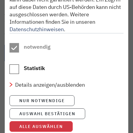
Minuten. Alternativ kannst du den kostenpflichtigen
auf diese Daten durch US-Behörden kann nicht
Krabben-Express
nutzen und noch eine Stadtrundfahrt
ausgeschlossen werden. Weitere
genießen.
Informationen finden Sie in unseren
Datenschutzhinweisen
.
Teilen:
notwendig
{{Link öffnet facebook teilen in neuem Fenster|format(facebo
{{Link öffnet twitter teilen in neuem Fenster|for
{{Link öffnet whatsapp teilen in n
{{per E-Mail teilen}} - 
Statistik
Details anzeigen/ausblenden
NUR NOTWENDIGE
TICKETS KAUFEN
AUSWAHL BESTÄTIGEN
Alle Kaufmöglichkeiten online und vor Ort
ALLE AUSWÄHLEN
mehr