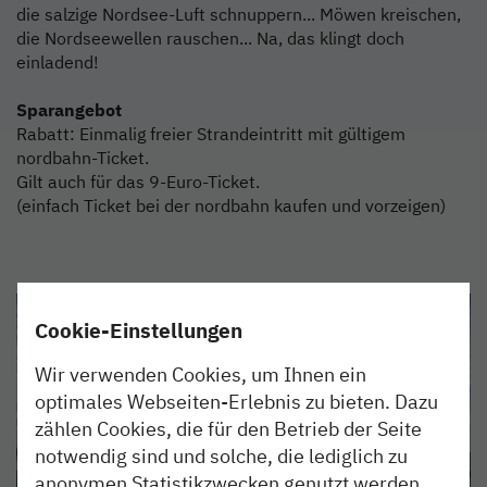
die salzige Nordsee-Luft schnuppern... Möwen kreischen,
die Nordseewellen rauschen... Na, das klingt doch
einladend!
Sparangebot
Rabatt: Einmalig freier Strandeintritt mit gültigem
nordbahn-Ticket.
Gilt auch für das 9-Euro-Ticket.
(einfach Ticket bei der nordbahn kaufen und vorzeigen)
Cookie-Einstellungen
Wir verwenden Cookies, um Ihnen ein
optimales Webseiten-Erlebnis zu bieten. Dazu
zählen Cookies, die für den Betrieb der Seite
notwendig sind und solche, die lediglich zu
anonymen Statistikzwecken genutzt werden.