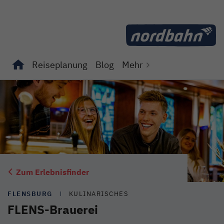
Direkt zum Inhalt
Reiseplanung
Blog
Mehr
Unterseiten von "Reiseplanung" anzeigen
Unterseiten von "Blog" anzeigen
Zum Erlebnisfinder
FLENSBURG
KULINARISCHES
FLENS-Brauerei