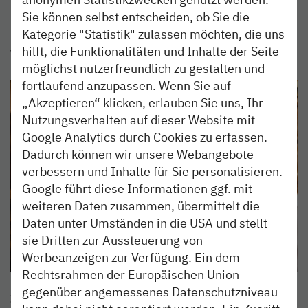
Sie können selbst entscheiden, ob Sie die
Da die Brauereibesichtigung oft ausgebucht ist, melde
Kategorie "Statistik" zulassen möchten, die uns
Dich am besten direkt online an und buche dir deinen
hilft, die Funktionalitäten und Inhalte der Seite
Wunschtermin.
möglichst nutzerfreundlich zu gestalten und
fortlaufend anzupassen. Wenn Sie auf
„Akzeptieren“ klicken, erlauben Sie uns, Ihr
Nutzungsverhalten auf dieser Website mit
Google Analytics durch Cookies zu erfassen.
Dadurch können wir unsere Webangebote
verbessern und Inhalte für Sie personalisieren.
Google führt diese Informationen ggf. mit
weiteren Daten zusammen, übermittelt die
Daten unter Umständen in die USA und stellt
sie Dritten zur Aussteuerung von
Werbeanzeigen zur Verfügung. Ein dem
Rechtsrahmen der Europäischen Union
gegenüber angemessenes Datenschutzniveau
Informationen