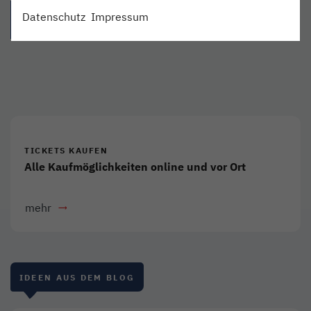
{{Link öffnet facebook teilen in neuem Fenster|format(facebo
{{Link öffnet twitter teilen in neuem Fenster|for
{{Link öffnet whatsapp teilen in n
{{per E-Mail teilen}} - 
Datenschutz
Impressum
TICKETS KAUFEN
Alle Kaufmöglichkeiten online und vor Ort
mehr
IDEEN AUS DEM BLOG