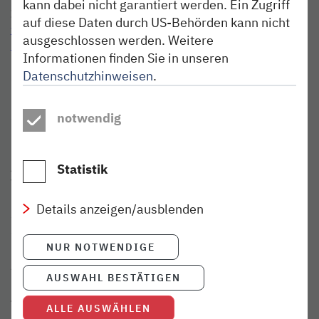
kann dabei nicht garantiert werden. Ein Zugriff
Information
auf diese Daten durch US-Behörden kann nicht
www.schloss-gluecksburg.de
ausgeschlossen werden. Weitere
info@schloss-gluecksburg.de
Informationen finden Sie in unseren
Datenschutzhinweisen
.
04631 44 23 30
Schlosshof 0
notwendig
24960 Glücksburg
Anfahrt
Statistik
Vom Bahnhof Flensburg fährt man mit dem Bus 30
Minuten, mit dem Fahrrad etwa 40 Minuten. Wer einen
Details anzeigen/ausblenden
Spaziergang zum Schloss machen möchte, sollte etwa 2,5
Stunden einplanen.
NUR NOTWENDIGE
Fotos: © Stiftung Schloß Glücksburg Foto: Raake
AUSWAHL BESTÄTIGEN
Teilen:
ALLE AUSWÄHLEN