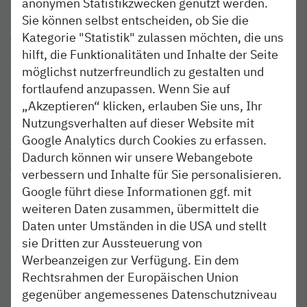
anonymen Statistikzwecken genutzt werden.
ihm den Ruf als Wiege der europäischen Königshäuser.
Sie können selbst entscheiden, ob Sie die
Die geschichtsträchtigen Räume spiegeln den Glanz
Kategorie "Statistik" zulassen möchten, die uns
vergangener Epochen wider und laden dazu ein, erkundet
hilft, die Funktionalitäten und Inhalte der Seite
zu werden. Besonders beeindruckend ist der Festsaal in
der 1. Etage, wo noch heute prachtvolle Feierlichkeiten,
möglichst nutzerfreundlich zu gestalten und
beispielsweise anlässlich von Hochzeiten stattfinden.
fortlaufend anzupassen. Wenn Sie auf
„Akzeptieren“ klicken, erlauben Sie uns, Ihr
Ein Schloss für Kids
Nutzungsverhalten auf dieser Website mit
Auf jeder Etage ist eine Vielzahl an Kunstschätzen aus
Google Analytics durch Cookies zu erfassen.
verschiedenen Jahrhunderten zu entdecken, darunter
Dadurch können wir unsere Webangebote
zahlreiche Tapisserien aus dem frühen 18. Jahrhundert
verbessern und Inhalte für Sie personalisieren.
und Ledertapeten aus dem 17. Jahrhundert. All diese gut
Google führt diese Informationen ggf. mit
erhaltenen Kostbarkeiten erwecken die Geschichte des
weiteren Daten zusammen, übermittelt die
Schlosses zum Leben. Wer in diese faszinierende Welt
Daten unter Umständen in die USA und stellt
eintauchen möchte, hat dazu bei Führungen, aber auch
auf diversen Veranstaltungen Gelegenheit. So finden auf
sie Dritten zur Aussteuerung von
Schloss Glücksburg des Öfteren Konzerte,
Werbeanzeigen zur Verfügung. Ein dem
Theateraufführungen und regelmäßig Schlossführungen
Rechtsrahmen der Europäischen Union
speziell für Kinder und Jugendliche statt.
gegenüber angemessenes Datenschutzniveau