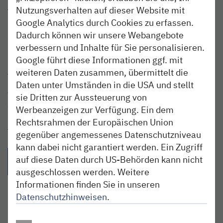
info@glueckstadt-dm.de
Nutzungsverhalten auf dieser Website mit
(04124) 937585
Google Analytics durch Cookies zu erfassen.
Dadurch können wir unsere Webangebote
Große Nübelstr. 31
verbessern und Inhalte für Sie personalisieren.
25348 Glückstadt
Google führt diese Informationen ggf. mit
Anreise
weiteren Daten zusammen, übermittelt die
Mit der nordbahn bequem zur Haltestelle Glückstadt
Daten unter Umständen in die USA und stellt
fahren. Vom Bahnhof zum Hafen, an welchem die Fahrten
sie Dritten zur Aussteuerung von
starten, kommst du zu Fuß in nur fünfzehn Minuten.
Werbeanzeigen zur Verfügung. Ein dem
Rechtsrahmen der Europäischen Union
Teilen:
gegenüber angemessenes Datenschutzniveau
kann dabei nicht garantiert werden. Ein Zugriff
{{Link öffnet facebook teilen in neuem Fenster|format(facebo
{{Link öffnet twitter teilen in neuem Fenster|for
{{Link öffnet whatsapp teilen in n
{{per E-Mail teilen}} - 
auf diese Daten durch US-Behörden kann nicht
ausgeschlossen werden. Weitere
Informationen finden Sie in unseren
Datenschutzhinweisen
.