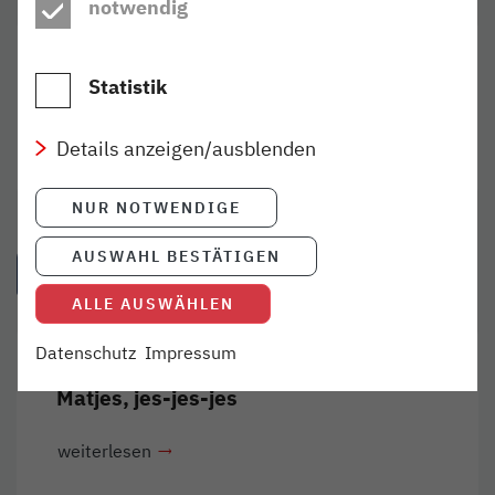
notwendig
TICKETS KAUFEN
Statistik
Alle Kaufmöglichkeiten online und vor Ort
Details anzeigen/ausblenden
mehr
NUR NOTWENDIGE
AUSWAHL BESTÄTIGEN
IDEEN AUS DEM BLOG
ALLE AUSWÄHLEN
Datenschutz
Impressum
ERLEBEN
11. JUN 2026
Matjes, jes-jes-jes
weiterlesen