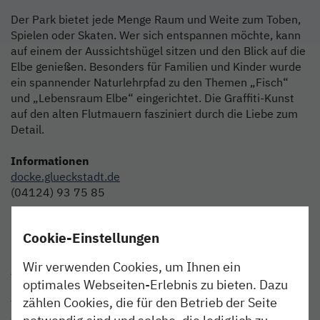
Der Park bietet jede Menge Raum und Weite zum Toben,
Spielen oder Skaten. Wer sich entspannen möchte, kann
auf einem der Aussichtshügel sitzen und den Blick auf die
Elbe genießen. Besonders für Familien und Kinder wurde
ein spannender Naturlehrpfad zu den Themen „Fisch“
und „Lebensraum Elbe“ eingerichtet. Die Graffiti-Kunst
auf den alten Flutmauern fasziniert durch die Liebe zum
Detail.
Informationen
docke.glueckstadt.de
(04124) 93 75 85
Große Nübelstraße 31
Cookie-Einstellungen
25348 Glückstadt
Wir verwenden Cookies, um Ihnen ein
Anreise
optimales Webseiten-Erlebnis zu bieten. Dazu
Mit der nordbahn bequem zur Haltestelle Glückstadt
zählen Cookies, die für den Betrieb der Seite
fahren. Vom Bahnhof zum Fischmarkt kommst du mit
dem Rad in nur fünf Minuten. Zu Fuß brauchst du etwa
notwendig sind und solche, die lediglich zu