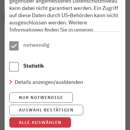
gegenüber angemessenes Datenschutzniveau
kann dabei nicht garantiert werden. Ein Zugriff
auf diese Daten durch US-Behörden kann nicht
IDEEN AUS DEM BLOG
ausgeschlossen werden. Weitere
Informationen finden Sie in unseren
Datenschutzhinweisen
.
ERLEBEN
11. JUN 2026
notwendig
Matjes, jes-jes-jes
weiterlesen
Statistik
ERLEBEN
26. MAI 2023
Details anzeigen/ausblenden
Auftakt der 56. Glückstädter
Matjeswochen
NUR NOTWENDIGE
weiterlesen
AUSWAHL BESTÄTIGEN
ALLE AUSWÄHLEN
ERLEBEN
19. OKT 2022