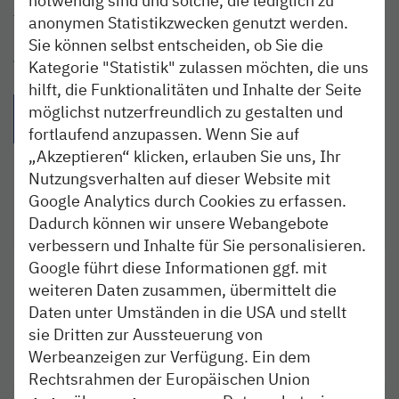
fünfzehn Minuten.
anonymen Statistikzwecken genutzt werden.
Sie können selbst entscheiden, ob Sie die
Teilen:
Kategorie "Statistik" zulassen möchten, die uns
hilft, die Funktionalitäten und Inhalte der Seite
{{Link öffnet facebook teilen in neuem Fenster|format(facebo
{{Link öffnet twitter teilen in neuem Fenster|for
{{Link öffnet whatsapp teilen in n
{{per E-Mail teilen}} - 
möglichst nutzerfreundlich zu gestalten und
fortlaufend anzupassen. Wenn Sie auf
„Akzeptieren“ klicken, erlauben Sie uns, Ihr
Nutzungsverhalten auf dieser Website mit
Google Analytics durch Cookies zu erfassen.
Dadurch können wir unsere Webangebote
verbessern und Inhalte für Sie personalisieren.
Google führt diese Informationen ggf. mit
weiteren Daten zusammen, übermittelt die
TICKETS KAUFEN
Alle Kaufmöglichkeiten online und vor Ort
Daten unter Umständen in die USA und stellt
sie Dritten zur Aussteuerung von
Werbeanzeigen zur Verfügung. Ein dem
mehr
Rechtsrahmen der Europäischen Union