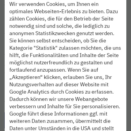
www.restaurant-zur-alten-muehle.de
Wir verwenden Cookies, um Ihnen ein
optimales Webseiten-Erlebnis zu bieten. Dazu
(04124) 1807
zählen Cookies, die für den Betrieb der Seite
notwendig sind und solche, die lediglich zu
Am Hafen 54
anonymen Statistikzwecken genutzt werden.
25348 Glückstadt
Sie können selbst entscheiden, ob Sie die
Kategorie "Statistik" zulassen möchten, die uns
Anreise
hilft, die Funktionalitäten und Inhalte der Seite
Mit der nordbahn bequem zur Haltestelle Glückstadt
möglichst nutzerfreundlich zu gestalten und
fahren. Vom Bahnhof zum Hafen kommst du zu Fuß in
fortlaufend anzupassen. Wenn Sie auf
einer knappen Viertelstunde.
„Akzeptieren“ klicken, erlauben Sie uns, Ihr
Nutzungsverhalten auf dieser Website mit
Fotonachweis: © GDM Kautz
Google Analytics durch Cookies zu erfassen.
Dadurch können wir unsere Webangebote
Teilen:
verbessern und Inhalte für Sie personalisieren.
Google führt diese Informationen ggf. mit
{{Link öffnet facebook teilen in neuem Fenster|format(facebo
{{Link öffnet twitter teilen in neuem Fenster|for
{{Link öffnet whatsapp teilen in n
{{per E-Mail teilen}} - 
weiteren Daten zusammen, übermittelt die
Daten unter Umständen in die USA und stellt