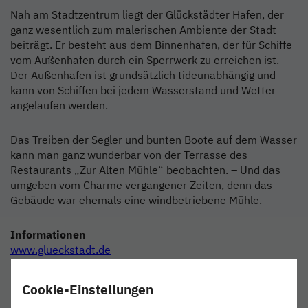
Nah am Stadtzentrum liegt der Glückstädter Hafen, der
ganz wesentlich zum malerischen Ambiente der Stadt
beiträgt. Er besteht aus dem Binnenhafen, der für Schiffe
vom Außenhafen durch ein Sperrwerk zu erreichen ist.
Der Außenhafen ist grundsätzlich tideunabhängig und
kann von Schiffen bei jedem Wasserstand und Wetter
angelaufen werden.
Das Treiben der Segler und bunten Boote auf dem Wasser
kann man ganz wunderbar von der Terrasse des
Restaurants „Zur Alten Mühle“ beobachten. – Und das
umgeben vom Charme vergangener Zeiten, denn das
Gebäude war ehemals eine windbetriebene Mühle.
Informationen
www.glueckstadt.de
Glückstadt Destination Management
(04124) 937585
Cookie-Einstellungen