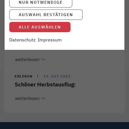
NUR NOTWENDIGE
weiterlesen
AUSWAHL BESTÄTIGEN
ALLE AUSWÄHLEN
ERLEBEN
26. MAI 2023
Auftakt der 56. Glückstädter
Datenschutz
Impressum
Matjeswochen
weiterlesen
ERLEBEN
19. OKT 2022
Schöner Herbstausflug:
weiterlesen