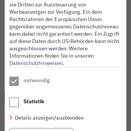
sie Dritten zur Aussteuerung von
Werbeanzeigen zur Verfügung. Ein dem
Rechtsrahmen der Europäischen Union
gegenüber angemessenes Datenschutzniveau
kann dabei nicht garantiert werden. Ein Zugriff
auf diese Daten durch US-Behörden kann nicht
TICKETS KAUFEN
ausgeschlossen werden. Weitere
Alle Kaufmöglichkeiten online und vor Ort
Informationen finden Sie in unseren
Datenschutzhinweisen
.
mehr
notwendig
IDEEN AUS DEM BLOG
Statistik
Details anzeigen/ausblenden
ERLEBEN
11. JUN 2026
Matjes, jes-jes-jes