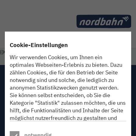
Direkt zum Inhalt
Reiseplanung
Blog
Mehr
Cookie-Einstellungen
Unterseiten von "Reiseplanung" anzeigen
Unterseiten von "Blog" anzeigen
{{Kein Erlebnis gefunden}}
Wir verwenden Cookies, um Ihnen ein
optimales Webseiten-Erlebnis zu bieten. Dazu
zählen Cookies, die für den Betrieb der Seite
Impressum
notwendig sind und solche, die lediglich zu
anonymen Statistikzwecken genutzt werden.
AGB
Sie können selbst entscheiden, ob Sie die
Kategorie "Statistik" zulassen möchten, die uns
Datenschutz
hilft, die Funktionalitäten und Inhalte der Seite
Gewinnspiele
möglichst nutzerfreundlich zu gestalten und
fortlaufend anzupassen. Wenn Sie auf
Beförderungsbedingungen
„Akzeptieren“ klicken, erlauben Sie uns, Ihr
notwendig