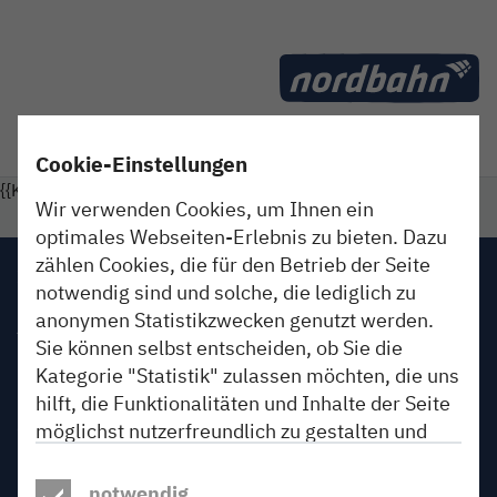
Direkt zum Inhalt
Reiseplanung
Blog
Mehr
Cookie-Einstellungen
Unterseiten von "Reiseplanung" anzeigen
Unterseiten von "Blog" anzeigen
{{Kein Erlebnis gefunden}}
Wir verwenden Cookies, um Ihnen ein
optimales Webseiten-Erlebnis zu bieten. Dazu
zählen Cookies, die für den Betrieb der Seite
Impressum
notwendig sind und solche, die lediglich zu
anonymen Statistikzwecken genutzt werden.
AGB
Sie können selbst entscheiden, ob Sie die
Kategorie "Statistik" zulassen möchten, die uns
Datenschutz
hilft, die Funktionalitäten und Inhalte der Seite
Gewinnspiele
möglichst nutzerfreundlich zu gestalten und
fortlaufend anzupassen. Wenn Sie auf
Beförderungsbedingungen
„Akzeptieren“ klicken, erlauben Sie uns, Ihr
notwendig