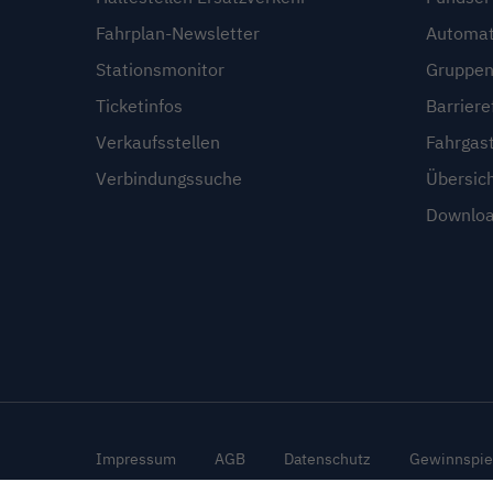
Fahrplan-Newsletter
Automat
Stationsmonitor
Gruppen
Ticketinfos
Barriere
Verkaufsstellen
Fahrgas
Verbindungssuche
Übersic
Downloa
Impressum
AGB
Datenschutz
Gewinnspie