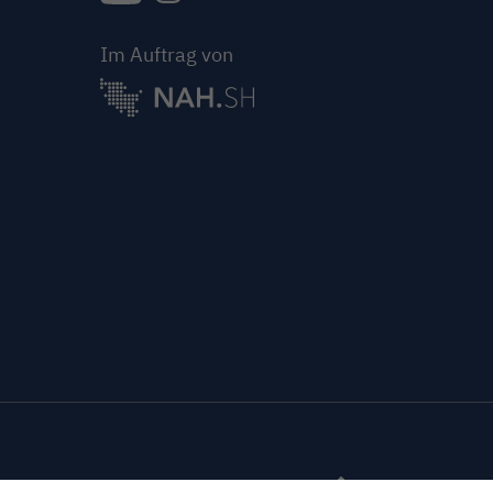
{{Link öffnet Folge uns auf youtube in neue
{{Link öffnet Folge uns auf instagram
Im Auftrag von