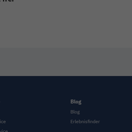
e
Blog
Blog
ice
Erlebnisfinder
vice