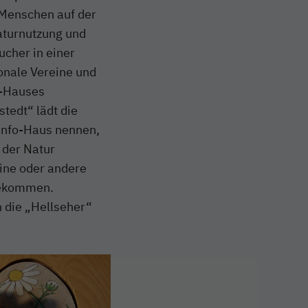
 Menschen auf der
aturnutzung und
ucher in einer
ionale Vereine und
o-Hauses
tedt“ lädt die
 Info-Haus nennen,
 der Natur
eine oder andere
 bekommen.
h die „Hellseher“