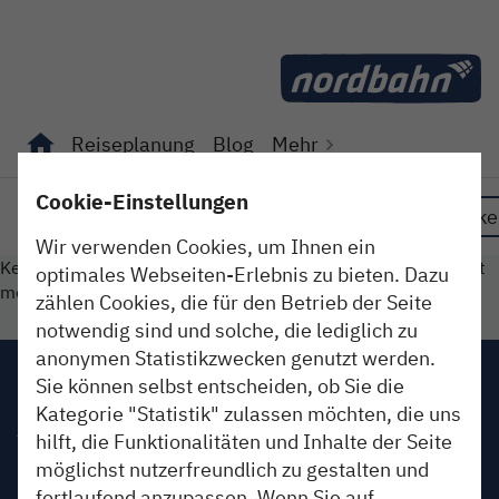
Direkt zum Inhalt
Reiseplanung
Blog
Mehr
Unterseiten von "Reiseplanung" anzeigen
Unterseiten von "Blog" anzeigen
Cookie-Einstellungen
Erleben
So isses
Im Dienst
Fundstücke
Wir verwenden Cookies, um Ihnen ein
Keinen Beitrag gefunden. Oder der gesuchte Beitrag ist nicht
optimales Webseiten-Erlebnis zu bieten. Dazu
mehr online.
zählen Cookies, die für den Betrieb der Seite
notwendig sind und solche, die lediglich zu
anonymen Statistikzwecken genutzt werden.
Impressum
Sie können selbst entscheiden, ob Sie die
Kategorie "Statistik" zulassen möchten, die uns
AGB
hilft, die Funktionalitäten und Inhalte der Seite
möglichst nutzerfreundlich zu gestalten und
Datenschutz
fortlaufend anzupassen. Wenn Sie auf