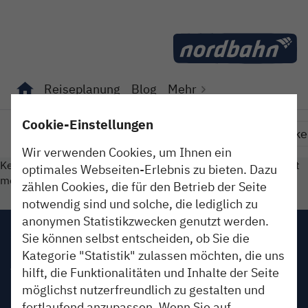
Direkt zum Inhalt
Reiseplanung
Blog
Mehr
Unterseiten von "Reiseplanung" anzeigen
Unterseiten von "Blog" anzeigen
Cookie-Einstellungen
Erleben
So isses
Im Dienst
Fundstücke
Wir verwenden Cookies, um Ihnen ein
Keinen Beitrag gefunden. Oder der gesuchte Beitrag ist nicht
optimales Webseiten-Erlebnis zu bieten. Dazu
mehr online.
zählen Cookies, die für den Betrieb der Seite
notwendig sind und solche, die lediglich zu
anonymen Statistikzwecken genutzt werden.
Impressum
Sie können selbst entscheiden, ob Sie die
Kategorie "Statistik" zulassen möchten, die uns
AGB
hilft, die Funktionalitäten und Inhalte der Seite
möglichst nutzerfreundlich zu gestalten und
Datenschutz
fortlaufend anzupassen. Wenn Sie auf