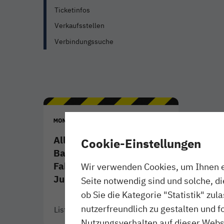
Ticketinfos
Verkaufsstellen
Verbindungssuche
Alle angekündigten
Cookie-Einstellungen
Baumaßnahmen und
Fahrplanänderungen im
Wir verwenden Cookies, um Ihnen ei
Juli 2026
Seite notwendig sind und solche, d
ob Sie die Kategorie "Statistik" zul
nutzerfreundlich zu gestalten und f
Liste ansehen
- Download als PDF
Link öffnet in neuem Fenster
Nutzungsverhalten auf dieser Websi