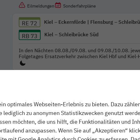
Eilmeldungen
Sonderfahrpläne
Kiel – Eckernförde | Flensburg – Schleibr
RE 72
Kiel – Schleibrücke Süd
RB 73
In den Nächten 08.08./09.08. und 09.08./10.08. jewe
Folgetages Ersatzverkehr zwischen Kiel Hbf und Kiel
n optimales Webseiten-Erlebnis zu bieten. Dazu zählen 
ie lediglich zu anonymen Statistikzwecken genutzt werde
assen möchten, die uns hilft, die Funktionalitäten und In
ortlaufend anzupassen. Wenn Sie auf „Akzeptieren“ klick
te mit Google Analytics durch Cookies zu erfassen. Da