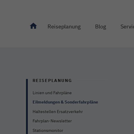
Reiseplanung
Blog
Servi
Unterseiten von "Reiseplanung" anzeigen
Unterseiten von "Bl
Unterseit
REISEPLANUNG
Linien und Fahrpläne
Eilmeldungen & Sonderfahrpläne
Haltestellen Ersatzverkehr
Fahrplan-Newsletter
Stationsmonitor