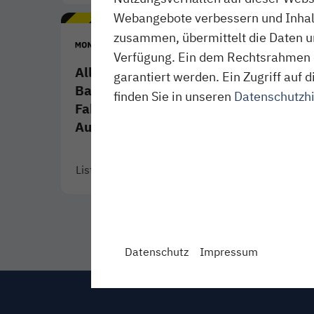
Webangebote verbessern und Inhalte
zusammen, übermittelt die Daten un
Verfügung. Ein dem Rechtsrahmen 
Alle angekündigten
garantiert werden. Ein Zugriff au
Baumaßnahmen und
finden Sie in unseren
Datenschutzh
Fahrplanänderungen im
August 2026
Liste ansehen
- Download als PDF
Link öffnet in neuem Fenster
Datenschutz
Impressum