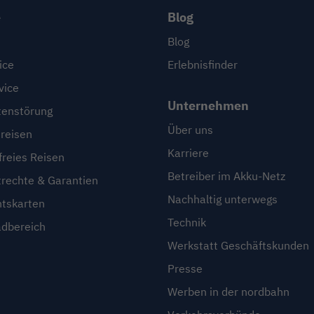
e
Blog
Blog
ice
Erlebnisfinder
vice
Unternehmen
enstörung
Über uns
reisen
Karriere
freies Reisen
Betreiber im Akku-Netz
trechte & Garantien
Nachhaltig unterwegs
htskarten
Technik
dbereich
Werkstatt Geschäftskunden
Presse
Werben in der nordbahn