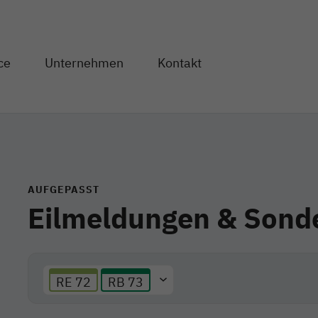
Direkt zum Inhalt
ce
Unternehmen
Kontakt
og" anzeigen
en von "Service" anzeigen
Unterseiten von "Unternehmen" anzeigen
AUFGEPASST
Eilmeldungen & Sond
RE 72
RB 73