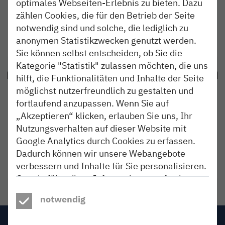
optimales Webseiten-Erlebnis zu bieten. Dazu
Alle angekündigten Baumaßnahmen und
Fahrplanänderungen im Juli 2026
zählen Cookies, die für den Betrieb der Seite
notwendig sind und solche, die lediglich zu
anonymen Statistikzwecken genutzt werden.
Liste ansehen
- Download als PDF
Link öffnet in neuem Fenster
Sie können selbst entscheiden, ob Sie die
Kategorie "Statistik" zulassen möchten, die uns
hilft, die Funktionalitäten und Inhalte der Seite
möglichst nutzerfreundlich zu gestalten und
fortlaufend anzupassen. Wenn Sie auf
„Akzeptieren“ klicken, erlauben Sie uns, Ihr
Alle angekündigten Baumaßnahmen und
Nutzungsverhalten auf dieser Website mit
Fahrplanänderungen im August 2026
Google Analytics durch Cookies zu erfassen.
Dadurch können wir unsere Webangebote
Liste ansehen
- Download als PDF
Link öffnet in neuem Fenster
verbessern und Inhalte für Sie personalisieren.
Google führt diese Informationen ggf. mit
weiteren Daten zusammen, übermittelt die
notwendig
Daten unter Umständen in die USA und stellt
sie Dritten zur Aussteuerung von
Impressum