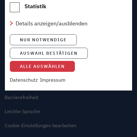
Werbeanzeigen zur Verfügung. Ein dem
Statistik
Rechtsrahmen der Europäischen Union
AGB
gegenüber angemessenes Datenschutzniveau
Details anzeigen/ausblenden
kann dabei nicht garantiert werden. Ein Zugriff
Datenschutz
auf diese Daten durch US-Behörden kann nicht
ausgeschlossen werden. Weitere
NUR NOTWENDIGE
Gewinnspiele
Informationen finden Sie in unseren
AUSWAHL BESTÄTIGEN
Beförderungsbedingungen
Datenschutzhinweisen
.
ALLE AUSWÄHLEN
Über den Blog
Datenschutz
Impressum
Hinweisgeberschutz
Barrierefreiheit
Leichte Sprache
Cookie-Einstellungen bearbeiten