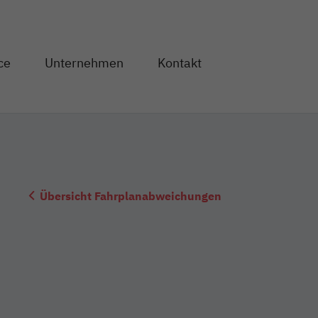
Direkt zum Inhalt
ce
Unternehmen
Kontakt
og" anzeigen
en von "Service" anzeigen
Unterseiten von "Unternehmen" anzeigen
Übersicht Fahrplanabweichungen