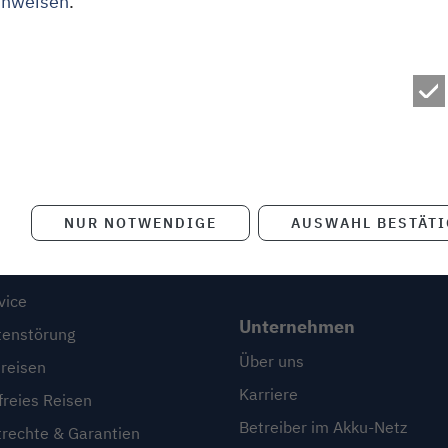
inweisen
.
e
Blog
NUR NOTWENDIGE
AUSWAHL BESTÄT
Blog
ice
Erlebnisfinder
vice
Unternehmen
enstörung
Über uns
reisen
Karriere
freies Reisen
Betreiber im Akku-Netz
trechte & Garantien