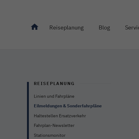
Reiseplanung
Blog
Servi
Unterseiten von "Reiseplanung" anzeigen
Unterseiten von "Bl
Unterseit
REISEPLANUNG
Linien und Fahrpläne
Eilmeldungen & Sonderfahrpläne
Haltestellen Ersatzverkehr
Fahrplan-Newsletter
Stationsmonitor