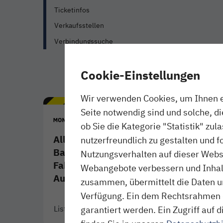
Ticketinfos
Verkaufsstellen
Verbindungssuche
Cookie-Einstellungen
Wir verwenden Cookies, um Ihnen ei
Seite notwendig sind und solche, d
ob Sie die Kategorie "Statistik" zul
Alle angekündigten
nutzerfreundlich zu gestalten und f
Baumaßnahmen und
Nutzungsverhalten auf dieser Websi
Fahrplanänderungen im
Webangebote verbessern und Inhalte
August 2026
zusammen, übermittelt die Daten un
Verfügung. Ein dem Rechtsrahmen 
Liste ansehen
- Download als PDF
Link öffnet in neuem Fenster
garantiert werden. Ein Zugriff au