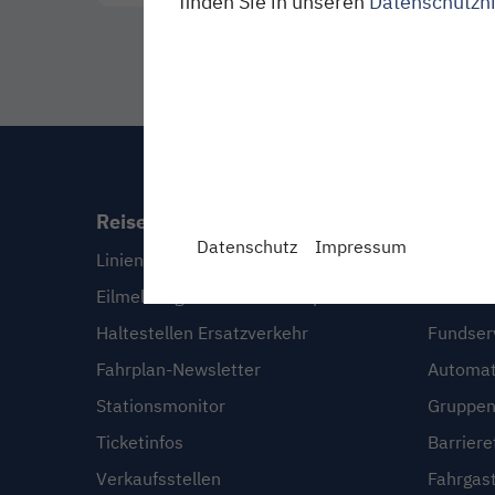
finden Sie in unseren
Datenschutzh
Reiseplanung
Servic
Datenschutz
Impressum
Linien und Fahrpläne
FAQ
Eilmeldungen & Sonderfahrpläne
Infoserv
Haltestellen Ersatzverkehr
Fundser
Fahrplan-Newsletter
Automat
Stationsmonitor
Gruppen
Ticketinfos
Barriere
Verkaufsstellen
Fahrgas