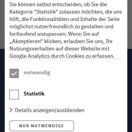
Alle angekündigten Baumaßnahmen und
Sie können selbst entscheiden, ob Sie die
Fahrplanänderungen im August 2026
Kategorie "Statistik" zulassen möchten, die uns
hilft, die Funktionalitäten und Inhalte der Seite
Liste ansehen
- Download als PDF
Link öffnet in neuem Fenster
möglichst nutzerfreundlich zu gestalten und
fortlaufend anzupassen. Wenn Sie auf
„Akzeptieren“ klicken, erlauben Sie uns, Ihr
Nutzungsverhalten auf dieser Website mit
Google Analytics durch Cookies zu erfassen.
Impressum
Dadurch können wir unsere Webangebote
verbessern und Inhalte für Sie personalisieren.
notwendig
AGB
Google führt diese Informationen ggf. mit
weiteren Daten zusammen, übermittelt die
Datenschutz
Daten unter Umständen in die USA und stellt
Statistik
sie Dritten zur Aussteuerung von
Gewinnspiele
Werbeanzeigen zur Verfügung. Ein dem
Details anzeigen/ausblenden
Beförderungsbedingungen
Rechtsrahmen der Europäischen Union
gegenüber angemessenes Datenschutzniveau
NUR NOTWENDIGE
Über den Blog
kann dabei nicht garantiert werden. Ein Zugriff