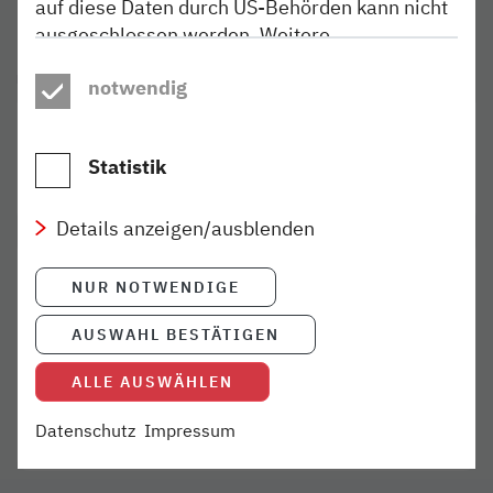
auf diese Daten durch US-Behörden kann nicht
ausgeschlossen werden. Weitere
Informationen finden Sie in unseren
KONTAKT
notwendig
Datenschutzhinweisen
.
Kathrin Freist
Pressesprecherin
Statistik
(040) 303 977-300
presse@nordbahn.de
Details anzeigen/ausblenden
NUR NOTWENDIGE
DIGITALE PRESSEMAPPE
Hier finden Sie aktuelle
AUSWAHL BESTÄTIGEN
Basisinformationen zum
Unternehmen.
ALLE AUSWÄHLEN
Datenschutz
Impressum
Mehr
- Download als PDF
Link öffnet in neuem Fenster