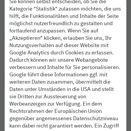
Sie können selbst entscheiden, ob Sie die
Über die nordbahn
Kategorie "Statistik" zulassen möchten, die uns
hilft, die Funktionalitäten und Inhalte der Seite
Die NBE nordbahn Eisenbahngesellschaft mbH & Co. KG
möglichst nutzerfreundlich zu gestalten und
mit Sitz in Kaltenkirchen ist ein Tochterunternehmen der
fortlaufend anzupassen. Wenn Sie auf
AKN Eisenbahn GmbH und der BeNEX GmbH. Die
„Akzeptieren“ klicken, erlauben Sie uns, Ihr
nordbahn bedient nach gewonnenen Ausschreibungen die
Nutzungsverhalten auf dieser Website mit
Linien Bad Oldesloe – Bad Segeberg – Neumünster (RB
Google Analytics durch Cookies zu erfassen.
82), Neumünster – Heide – Büsum (RB 63), Itzehoe –
Dadurch können wir unsere Webangebote
Hamburg Hauptbahnhof (RB 61) und Itzehoe/Wrist –
verbessern und Inhalte für Sie personalisieren.
Hamburg-Altona (RB 71). Die Infrastruktur, auf der die
Züge der nordbahn fahren, gehört der Deutschen Bahn
Google führt diese Informationen ggf. mit
AG. Die nordbahn fährt mit ihren Zügen im Auftrag des
weiteren Daten zusammen, übermittelt die
Landes Schleswig-Holstein und der Freien und
Daten unter Umständen in die USA und stellt
Hansestadt Hamburg, vertreten durch die NAH.SH
sie Dritten zur Aussteuerung von
Nahverkehrsverbund Schleswig-Holstein GmbH, im
Werbeanzeigen zur Verfügung. Ein dem
Rahmen von Verkehrsverträgen. Geschäftsführer sind Dr.
Rechtsrahmen der Europäischen Union
Eduard Bock und Dipl.-Kfm. Simon Kuge.
gegenüber angemessenes Datenschutzniveau
kann dabei nicht garantiert werden. Ein Zugriff