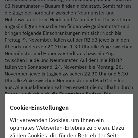
63 Neumünster – Büsum finden nicht statt. Somit fahren
die Züge der nordbahn zwischen Neumünster und
Hohenwestedt bzw. Heide und Neumünster. Die weiteren
angekündigten Bauarbeiten finden wie geplant statt und
bringen folgende Einschränkungen mit sich: Noch bis
Freitag, 9. November, fallen auf der RB 63 jeweils in den
Abendstunden von 20.30 bis 1.30 Uhr alle Züge zwischen
Neumünster und Hohenwestedt aus bzw. ein Zug
zwischen Heide und Neumünster. Auf der Linie RB 82
fallen von Sonnabend, 24. November, bis Montag, 26.
November, jeweils täglich zwischen 22.30 Uhr und 5.30
Uhr alle Züge zwischen Neumünster und Bad Oldesloe
aus. Alle ausfallenden Fahrten ersetzt die nordbahn durch
Busse, wodurch sich die Fahrtzeiten ändern. Die
nordbahn weist besonders darauf hin, dass die Busse
Cookie-Einstellungen
teilweise vor der planmäßigen Abfahrtszeit des Zuges
abfahren, um Anschlüsse an weiterführende Züge
Wir verwenden Cookies, um Ihnen ein
sicherzustellen.
optimales Webseiten-Erlebnis zu bieten. Dazu
zählen Cookies, die für den Betrieb der Seite
Die nordbahn bittet ihre Fahrgäste, sich rechtzeitig vor