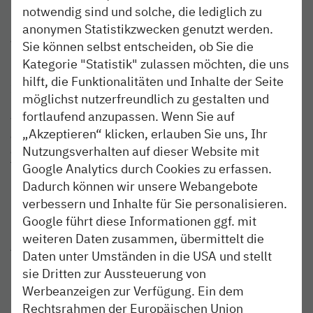
notwendig sind und solche, die lediglich zu
Reisebeginn über die Änderungen zu informieren.
Fahrräder können in den Bussen nicht mitgenommen
anonymen Statistikzwecken genutzt werden.
werden. Hinweis für mobilitätseingeschränkte Reisende:
Sie können selbst entscheiden, ob Sie die
Die Busse bieten einen Niederflureinstieg. Die
Kategorie "Statistik" zulassen möchten, die uns
Haltestellen der Busse sind im Ersatzfahrplan benannt.
hilft, die Funktionalitäten und Inhalte der Seite
Informationen zu Fahrplanänderungen erhalten die
möglichst nutzerfreundlich zu gestalten und
Fahrgäste in den Zügen, auf der Internetseite unter
fortlaufend anzupassen. Wenn Sie auf
www.nordbahn.de sowie über einen kostenfrei
„Akzeptieren“ klicken, erlauben Sie uns, Ihr
abonnierbaren E-Mail-Newsletter. Fragen beantworten
Nutzungsverhalten auf dieser Website mit
auch gern die Mitarbeiter des Servicetelefons unter der
Telefonnummer 040/303 977-333.
Google Analytics durch Cookies zu erfassen.
Dadurch können wir unsere Webangebote
Über die nordbahn
verbessern und Inhalte für Sie personalisieren.
Die NBE nordbahn Eisenbahngesellschaft mbH & Co. KG
Google führt diese Informationen ggf. mit
mit Sitz in Kaltenkirchen ist ein Tochterunternehmen der
weiteren Daten zusammen, übermittelt die
AKN Eisenbahn GmbH und der BeNEX GmbH. Die
Daten unter Umständen in die USA und stellt
nordbahn bedient nach gewonnenen Ausschreibungen die
sie Dritten zur Aussteuerung von
Linien Bad Oldesloe – Bad Segeberg – Neumünster (RB
Werbeanzeigen zur Verfügung. Ein dem
82), Neumünster – Heide – Büsum (RB 63), Itzehoe –
Rechtsrahmen der Europäischen Union
Hamburg Hauptbahnhof (RB 61) und Itzehoe/Wrist –