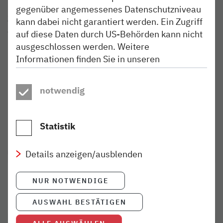
Hamburg-Altona (RB 71). Die Infrastruktur, auf der die
gegenüber angemessenes Datenschutzniveau
Züge der nordbahn fahren, gehört der Deutschen Bahn
kann dabei nicht garantiert werden. Ein Zugriff
AG. Die nordbahn fährt mit ihren Zügen im Auftrag des
auf diese Daten durch US-Behörden kann nicht
Landes Schleswig-Holstein und der Freien und
ausgeschlossen werden. Weitere
Hansestadt Hamburg, vertreten durch die NAH.SH
Informationen finden Sie in unseren
Nahverkehrsverbund Schleswig-Holstein GmbH, im
Datenschutzhinweisen
.
Rahmen von Verkehrsverträgen. Geschäftsführer sind Dr.
Eduard Bock und Dipl-Kfm. Simon Kuge.
notwendig
Statistik
Details anzeigen/ausblenden
KONTAKT
Kathrin Freist
NUR NOTWENDIGE
Pressesprecherin
(040) 303 977-300
AUSWAHL BESTÄTIGEN
presse@nordbahn.de