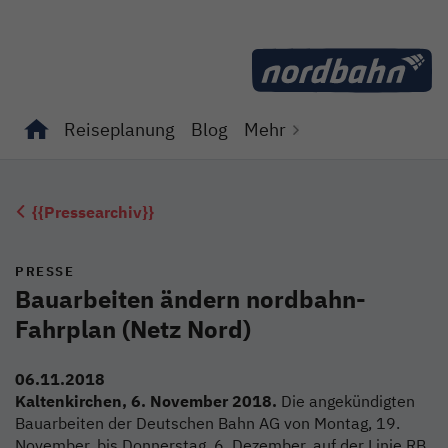
Direkt zum Inhalt
Reiseplanung
Blog
Mehr
Unterseiten von "Reiseplanung" anzeigen
Unterseiten von "Blog" anzeigen
{{Pressearchiv}}
PRESSE
Bauarbeiten ändern nordbahn-
Fahrplan (Netz Nord)
06.11.2018
Kaltenkirchen, 6. November 2018.
Die angekündigten
Bauarbeiten der Deutschen Bahn AG von Montag, 19.
November, bis Donnerstag, 6. Dezember, auf der Linie RB