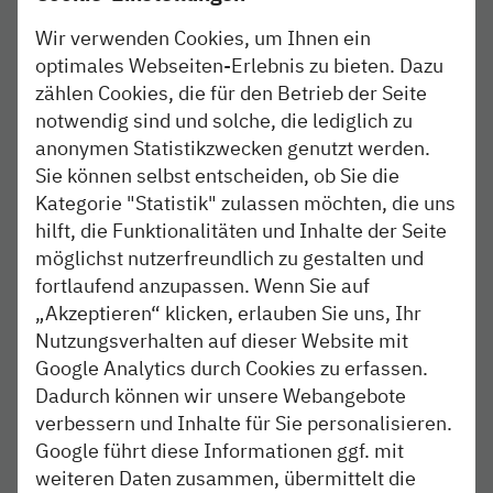
RE 74 (Kiel – Rendsburg – Husum) und RB 75 (Kiel –
Wir verwenden Cookies, um Ihnen ein
Rendsburg)
optimales Webseiten-Erlebnis zu bieten. Dazu
zählen Cookies, die für den Betrieb der Seite
4. Februar, ab 22 Uhr bis 5. Februar, 4 Uhr:
In
notwendig sind und solche, die lediglich zu
diesem Zeitraum fallen alle Zugfahrten zwischen
anonymen Statistikzwecken genutzt werden.
Kiel und Rendsburg/Husum aus.
Sie können selbst entscheiden, ob Sie die
Kategorie "Statistik" zulassen möchten, die uns
6. + 7. Februar, jeweils ab 22 Uhr bis 2 Uhr des
hilft, die Funktionalitäten und Inhalte der Seite
Folgetages:
Einzelne Zugfahrten zwischen
möglichst nutzerfreundlich zu gestalten und
Rendsburg bzw. Schleswig und Husum fallen aus.
fortlaufend anzupassen. Wenn Sie auf
„Akzeptieren“ klicken, erlauben Sie uns, Ihr
10. – 12. Februar, jeweils ab 21 Uhr bis 5 Uhr
Nutzungsverhalten auf dieser Website mit
des Folgetages:
Alle Züge zwischen Schleswig und
Husum entfallen.
Google Analytics durch Cookies zu erfassen.
Dadurch können wir unsere Webangebote
10. Februar, ab 22 Uhr bis 11. Februar, 4 Uhr:
verbessern und Inhalte für Sie personalisieren.
Alle Zugfahrten zwischen Kiel und Rendsburg
Google führt diese Informationen ggf. mit
fallen aus. Am 11. Februar verkehrt der Zug
weiteren Daten zusammen, übermittelt die
regulär um 3:55 Uhr ab Kiel Richtung Husum erst