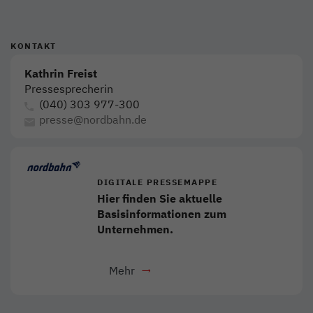
KONTAKT
Kathrin Freist
Pressesprecherin
(040) 303 977-300
presse@nordbahn.de
DIGITALE PRESSEMAPPE
Hier finden Sie aktuelle
Basisinformationen zum
Unternehmen.
Mehr
- Download als PDF
Link öffnet in neuem Fenster