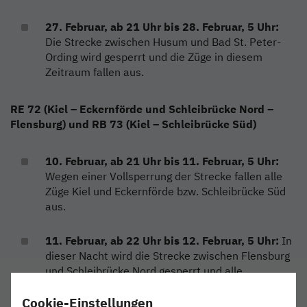
27. Februar, ab 21 Uhr bis 28. Februar, 5 Uhr:
Die Strecke zwischen Husum und Bad St. Peter-
Ording wird gesperrt und die Züge in diesem
Zeitraum fallen aus.
RE 72 (Kiel – Eckernförde und Schleibrücke Nord –
Flensburg) und RB 73 (Kiel – Schleibrücke Süd)
10. Februar, ab 21 Uhr bis 11. Februar, 5 Uhr:
Wegen einer Vollsperrung der Strecke fallen alle
Züge Kiel und Eckernförde bzw. Schleibrücke Süd
aus.
11. Februar, ab 22 Uhr bis 12. Februar, 5 Uhr:
In
dieser Nacht wird die Strecke zwischen Flensburg
und Schleibrücke Nord gesperrt und alle
Zugfahrten entfallen.
Cookie-Einstellungen