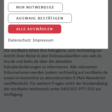
nordbahn-Züge abgestimmt ist. Die Mitnahme von
NUR NOTWENDIGE
Fahrrädern in den Bussen des Ersatzverkehrs kann nicht
garantiert werden, E-Tretroller dürfen in den Bussen nicht
AUSWAHL BESTÄTIGEN
befördert werden. Für mobilitätseingeschränkte
Fahrgäste bieten die Busse nach Möglichkeit einen
ALLE AUSWÄHLEN
Niederflureinstieg.
Datenschutz
Impressum
Informationsangebote
Die nordbahn bittet ihre Fahrgäste, sich rechtzeitig vor
Antritt ihrer Reise in den Onlineauskünften von nah.sh,
hvv.de und bahn.de über die aktuellen
Fahrplanänderungen zu informieren. Alle relevanten
Informationen werden zudem rechtzeitig auf nordbahn.de
sowie im kostenfrei zu abonnierenden E-Mail-Newsletter
veröffentlicht. Für weitere Fragen steht der Kundendialog
der nordbahn telefonisch unter 040/303 977-333 zur
Verfügung.