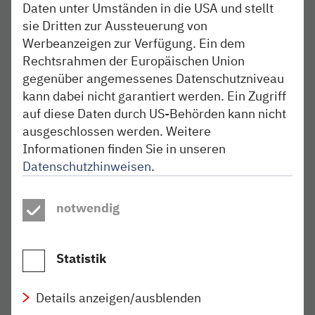
Daten unter Umständen in die USA und stellt
13 Minuten später um 4:08 Uhr.
sie Dritten zur Aussteuerung von
Werbeanzeigen zur Verfügung. Ein dem
13. – 15. Februar, jeweils ab 22 Uhr bis 4 Uhr
Rechtsrahmen der Europäischen Union
des Folgetages:
Alle Zugfahrten zwischen
gegenüber angemessenes Datenschutzniveau
Rendsburg und Husum entfallen.
kann dabei nicht garantiert werden. Ein Zugriff
auf diese Daten durch US-Behörden kann nicht
24. Februar, ab 22 Uhr bis 25. Februar, 5 Uhr
ausgeschlossen werden. Weitere
sowie
26. Februar, ab 22 Uhr bis
27. Februar, 5
Uhr:
In diesem Zeitraum fallen alle Zugfahrten
Informationen finden Sie in unseren
zwischen Rendsburg und Husum aus.
Datenschutzhinweisen
.
25. Februar, ab 22 Uhr bis 26. Februar, 5 Uhr:
notwendig
Wegen nächtlicher Streckensperrungen entfallen
alle Zugfahrten zwischen Kiel und Rendsburg bzw.
Husum.
Statistik
Ersatzverkehr und alternative Reisemöglichkeiten
Details anzeigen/ausblenden
Für ausfallende Verbindungen wird ein Ersatzverkehr mit
Bussen eingerichtet, der auf die Anschlusszeiten der