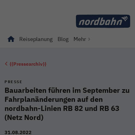
Direkt zum Inhalt
Reiseplanung
Blog
Mehr
Unterseiten von "Reiseplanung" anzeigen
Unterseiten von "Blog" anzeigen
{{Pressearchiv}}
PRESSE
Bauarbeiten führen im September zu
Fahrplanänderungen auf den
nordbahn-Linien RB 82 und RB 63
(Netz Nord)
31.08.2022