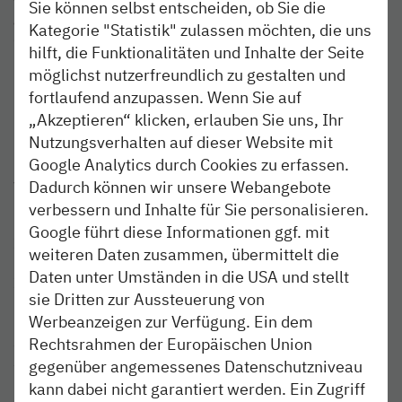
vereinzelte Zugausfälle. Zahlreiche Zugausfälle wir es
Sie können selbst entscheiden, ob Sie die
abends vom 30. September bis zum 2. Oktober geben.
Kategorie "Statistik" zulassen möchten, die uns
Grund hierfür sind Brückenarbeiten und
hilft, die Funktionalitäten und Inhalte der Seite
Kampfmittelsondierung. Es wird jeweils ein Ersatzverkehr
möglichst nutzerfreundlich zu gestalten und
mit Bussen eingerichtet.
fortlaufend anzupassen. Wenn Sie auf
„Akzeptieren“ klicken, erlauben Sie uns, Ihr
Die nordbahn bittet ihre Fahrgäste, sich rechtzeitig vor
Nutzungsverhalten auf dieser Website mit
Reisebeginn über die Änderungen zu informieren.
Google Analytics durch Cookies zu erfassen.
Fahrräder können in den Bussen nicht mitgenommen
werden. Hinweis für mobilitätseingeschränkte Reisende:
Dadurch können wir unsere Webangebote
Die Busse bieten einen Niederflureinstieg. Die
verbessern und Inhalte für Sie personalisieren.
Haltestellen der Busse sind im Ersatzfahrplan benannt.
Google führt diese Informationen ggf. mit
Informationen zu Fahrplanänderungen erhalten die
weiteren Daten zusammen, übermittelt die
Fahrgäste rund zwei Wochen vorab in den Zügen, auf der
Daten unter Umständen in die USA und stellt
Internetseite unter www.nordbahn.de sowie über einen
sie Dritten zur Aussteuerung von
kostenfrei abonnierbaren E-Mail-Newsletter. Fragen
Werbeanzeigen zur Verfügung. Ein dem
beantworten auch gern die Mitarbeiter des
Servicetelefons unter der Telefonnummer 040/303 977-
Rechtsrahmen der Europäischen Union
333.
gegenüber angemessenes Datenschutzniveau
kann dabei nicht garantiert werden. Ein Zugriff