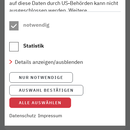
auf diese Daten durch US-Behörden kann nicht
ausgeschlossen werden. Weitere
Informationen finden Sie in unseren
Datenschutzhinweisen
notwendig
.
KONTAKT
Kathrin Freist
Pressesprecherin
Statistik
(040) 303 977-300
presse@nordbahn.de
Details anzeigen/ausblenden
NUR NOTWENDIGE
DIGITALE PRESSEMAPPE
Hier finden Sie aktuelle
AUSWAHL BESTÄTIGEN
Basisinformationen zum
Unternehmen.
ALLE AUSWÄHLEN
Datenschutz
Impressum
Mehr
- Download als PDF
Link öffnet in neuem Fenster