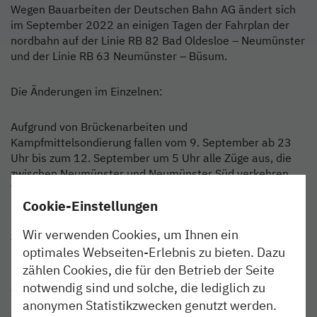
Wegen Bauarbeiten der Deutschen Bahn AG ändert sich
im September 2022 an einigen Tagen der Fahrplan der
nordbahn auf der Linie RB 82 Bad Oldesloe – Neumünster
und der Linie RB 63 Neumünster – Büsum.
Die Änderungen im Einzelnen:
Aufgrund von Brückenarbeiten und
Kampfmittelsondierung fallen vom 9. September ab 23
Uhr bis zum 12. September um 5 Uhr alle Züge aus, die
zwischen Neumünster und Neumünster Süd verkehren.
Vom 18. bis zum 22. September fallen jeweils die letzten
beiden Züge zwischen Bad Oldesloe und Neumünster aus.
Cookie-Einstellungen
In der Nacht vom 24. Auf den 25. September kommt es
Wir verwenden Cookies, um Ihnen ein
zu einem Ausfall aller Züge zwischen 23:00 Uhr 05:10
Uhr. Es wird jeweils ein SEV eingerichtet.
optimales Webseiten-Erlebnis zu bieten. Dazu
zählen Cookies, die für den Betrieb der Seite
Auf der Strecke der RB 63 zwischen Neumünster und
notwendig sind und solche, die lediglich zu
Büsum gibt es zwischen dem 23. bis 26. September
anonymen Statistikzwecken genutzt werden.