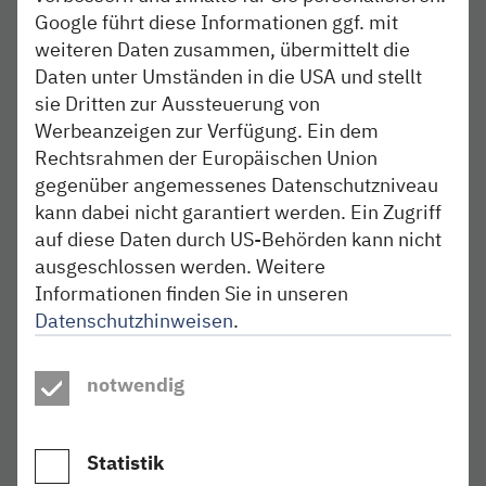
RB 75.
Google führt diese Informationen ggf. mit
weiteren Daten zusammen, übermittelt die
11. Oktober ab 21 Uhr und 12. Oktober ab 21
Daten unter Umständen in die USA und stellt
Uhr, jeweils bis 2 Uhr des Folgetages:
Die
sie Dritten zur Aussteuerung von
Zugfahrten der Linie RB 75 zwischen Kiel und
Rendsburg entfallen.
Werbeanzeigen zur Verfügung. Ein dem
Rechtsrahmen der Europäischen Union
15. Oktober ab 21 Uhr bis 16. Oktober, 4 Uhr:
gegenüber angemessenes Datenschutzniveau
Die Strecke zwischen Kiel, Rendsburg und Husum
kann dabei nicht garantiert werden. Ein Zugriff
wird gesperrt, die Zugfahrten der Linien RE 74 und
auf diese Daten durch US-Behörden kann nicht
RB 75 entfallen.
ausgeschlossen werden. Weitere
Informationen finden Sie in unseren
17. Oktober bis 25. Oktober, jeweils ab 21 Uhr
Datenschutzhinweisen
.
bis 5 Uhr:
Die Zugfahrten der Linien RE 74 und RB
75 fallen aus, weil die Strecke zwischen Kiel und
Rendsburg gesperrt wird.
notwendig
17. Oktober und 18. Oktober ab 21 Uhr, jeweils
bis 4 Uhr des Folgetages:
Zwischen Kiel und
Statistik
Husum fallen die Zugfahrten der
Linie RE 74 aus.