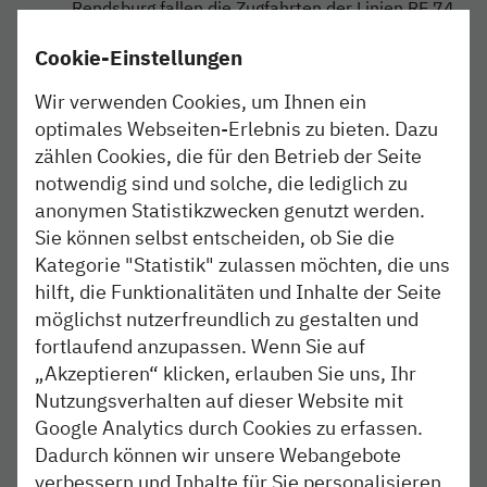
Rendsburg fallen die Zugfahrten der Linien RE 74
und RB 75 wegen einer Streckensperrung aus.
Cookie-Einstellungen
5./6. Oktober, 7./8. Oktober, 9./10.Oktober,
Wir verwenden Cookies, um Ihnen ein
jeweils ab 21 Uhr bis 3 Uhr:
Ausfall aller Züge
optimales Webseiten-Erlebnis zu bieten. Dazu
zwischen Kiel und Rendsburg bzw. Husum, weil die
zählen Cookies, die für den Betrieb der Seite
Strecke gesperrt wird.
notwendig sind und solche, die lediglich zu
anonymen Statistikzwecken genutzt werden.
6. Oktober ab 23 Uhr bis 7. Oktober, 4 Uhr:
Die
Zugfahrten zwischen Husum und Jübek entfallen.
Sie können selbst entscheiden, ob Sie die
Kategorie "Statistik" zulassen möchten, die uns
6. Oktober ab 23 Uhr bis 7. Oktober, 4 Uhr:
Die
hilft, die Funktionalitäten und Inhalte der Seite
Strecke zwischen Kiel und Rendsburg wird
möglichst nutzerfreundlich zu gestalten und
gesperrt, deshalb fallen die Zugfahrten der Linien
fortlaufend anzupassen. Wenn Sie auf
RE 74 und RB 75 aus.
„Akzeptieren“ klicken, erlauben Sie uns, Ihr
Nutzungsverhalten auf dieser Website mit
8. Oktober ab 20 Uhr bis 9. Oktober, 4 Uhr:
Google Analytics durch Cookies zu erfassen.
Streckensperrung zwischen Kiel und Rendsburg
Dadurch können wir unsere Webangebote
und Ausfall aller Zugfahrten der Linien RE 74 und
verbessern und Inhalte für Sie personalisieren.