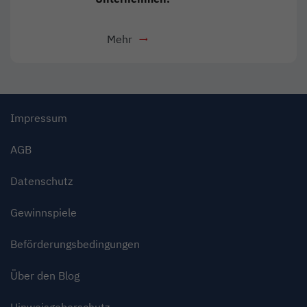
Mehr
- Download als PDF
Link öffnet in neuem Fenster
Impressum
AGB
Datenschutz
Gewinnspiele
Beförderungsbedingungen
Über den Blog
Hinweisgeberschutz