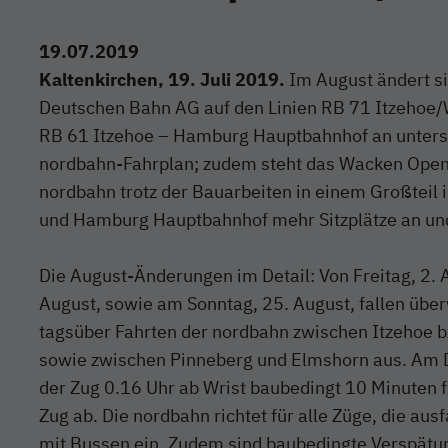
19.07.2019
Kaltenkirchen, 19. Juli 2019.
Im August ändert s
Deutschen Bahn AG auf den Linien RB 71 Itzehoe
RB 61 Itzehoe – Hamburg Hauptbahnhof an unters
nordbahn-Fahrplan; zudem steht das Wacken Open A
nordbahn trotz der Bauarbeiten in einem Großteil 
und Hamburg Hauptbahnhof mehr Sitzplätze an und
Die August-Änderungen im Detail: Von Freitag, 2. A
August, sowie am Sonntag, 25. August, fallen über
tagsüber Fahrten der nordbahn zwischen Itzehoe 
sowie zwischen Pinneberg und Elmshorn aus. Am Di
der Zug 0.16 Uhr ab Wrist baubedingt 10 Minuten 
Zug ab. Die nordbahn richtet für alle Züge, die aus
mit Bussen ein. Zudem sind baubedingte Verspät