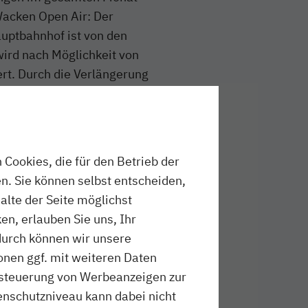
Wacken Open Air: Der
uptbahnhof ist von den
wird nach Möglichkeit von
ert. Durch die Verlängerung
är (bis zu 579 Sitz- und 610
n setzt die nordbahn zudem
Zug startet am Sonntag, 4.
in Elmshorn und erreicht um
Cookies, die für den Betrieb der
t er Anschluss an
n. Sie können selbst entscheiden,
halte der Seite möglichst
en, erlauben Sie uns, Ihr
g vor Reisebeginn über die
durch können wir unsere
den Bussen des
onen ggf. mit weiteren Daten
is für
ussteuerung von Werbeanzeigen zur
en einen Niederflureinstieg.
schutzniveau kann dabei nicht
 benannt. Informationen zu