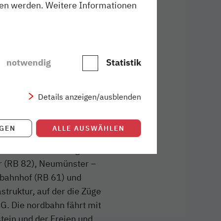
sen werden. Weitere Informationen
circa jeweils eine Woche
ber den kostenfrei zu
 Fahrplanänderungen
hn-Servicetelefons unter
notwendig
Statistik
Details anzeigen/ausblenden
 KG mit Sitz in
IGEN
ALLE AUSWÄHLEN
KN Eisenbahn GmbH und der
enen Ausschreibungen die
r (RB 82), Neumünster –
bahnhof (RB 61) und
struktur, auf der die Züge
G. Die nordbahn fährt mit
tein und der Freien und