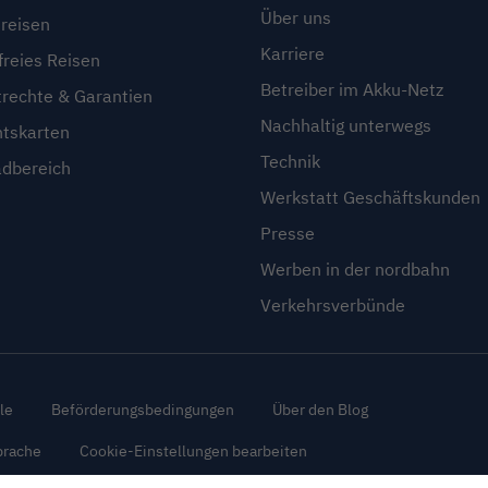
Über uns
reisen
Karriere
freies Reisen
Betreiber im Akku-Netz
trechte & Garantien
Nachhaltig unterwegs
htskarten
Technik
dbereich
Werkstatt Geschäftskunden
Presse
Werben in der nordbahn
Verkehrsverbünde
le
Beförderungsbedingungen
Über den Blog
prache
Cookie-Einstellungen bearbeiten