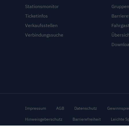
Stationsmonitor
Gruppen
Ticketinfos
Barriere
Verkaufsstellen
Fahrgas
Verbindungssuche
Übersic
Downloa
Impressum
AGB
Datenschutz
Gewinnspie
Hinweisgeberschutz
Barrierefreiheit
Leichte S