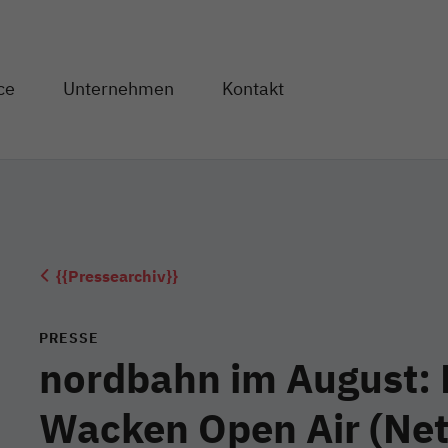
Direkt zum Inhalt
ce
Unternehmen
Kontakt
og" anzeigen
en von "Service" anzeigen
Unterseiten von "Unternehmen" anzeigen
{{Pressearchiv}}
PRESSE
nordbahn im August: 
Wacken Open Air (Net