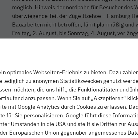
möglich. Hinweis der nordbahn für Besucher des 
überwiegende Teil der Züge Itzehoe – Hamburg Ha
Bauarbeiten nicht betroffen, fährt planmäßig und 
Freitag, 2. August, bis Sonntag, 4. August, verläng
bietet die nordbahn doppelt so viel Platz wie regul
Stehplätze). Wie bereits in den vergangenen Jahre
einen Sonderzug zur Abreise vom Festival ein: Der 
August, um 4.29 Uhr in Itzehoe, hält um 4.48 Uhr 
n optimales Webseiten-Erlebnis zu bieten. Dazu zählen 
5.10 Uhr den Hamburger Hauptbahnhof. Dort biete
ie lediglich zu anonymen Statistikzwecken genutzt werde
weiterführende Züge Richtung Süden.
assen möchten, die uns hilft, die Funktionalitäten und In
ortlaufend anzupassen. Wenn Sie auf „Akzeptieren“ klick
Die nordbahn bittet ihre Fahrgäste, sich rechtzeiti
te mit Google Analytics durch Cookies zu erfassen. Da
Änderungen zu informieren. Fahrräder können in 
 für Sie personalisieren. Google führt diese Informati
Ersatzverkehrs nicht mitgenommen werden. Hinwe
ter Umständen in die USA und stellt sie Dritten zur A
mobilitätseingeschränkte Reisende: Die Busse biet
der Europäischen Union gegenüber angemessenes Daten
Die Haltestellen der Busse sind im Ersatzfahrplan