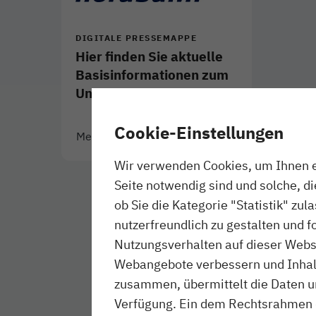
DIGITALE PRESSEMAPPE
Hier finden Sie aktuelle
Basisinformationen zum
Unternehmen.
Cookie-Einstellungen
Mehr
- Download als PDF
Link öffnet in neuem Fenster
Wir verwenden Cookies, um Ihnen ei
Seite notwendig sind und solche, d
ob Sie die Kategorie "Statistik" zul
nutzerfreundlich zu gestalten und f
Nutzungsverhalten auf dieser Websi
Webangebote verbessern und Inhalte
zusammen, übermittelt die Daten un
Verfügung. Ein dem Rechtsrahmen 