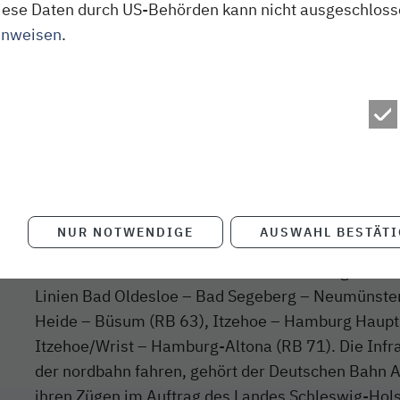
f diese Daten durch US-Behörden kann nicht ausgeschlos
allen Fahrplanänderungen erhalten die Fahrgäste 
inweisen
.
vorab auf der Homepage www.nordbahn.de sowie ü
abonnierenden E-Mail-Newsletter. Fragen zu den
beantworten auch gern die Mitarbeiter des nordba
040/303 977-333.
Über die nordbahn
Die NBE nordbahn Eisenbahngesellschaft mbH & Co.
NUR NOTWENDIGE
AUSWAHL BESTÄT
Kaltenkirchen ist ein Tochterunternehmen der A
BeNEX GmbH. Die nordbahn bedient nach gewonn
Linien Bad Oldesloe – Bad Segeberg – Neumünste
Heide – Büsum (RB 63), Itzehoe – Hamburg Haupt
Itzehoe/Wrist – Hamburg-Altona (RB 71). Die Infra
der nordbahn fahren, gehört der Deutschen Bahn A
ihren Zügen im Auftrag des Landes Schleswig-Hols