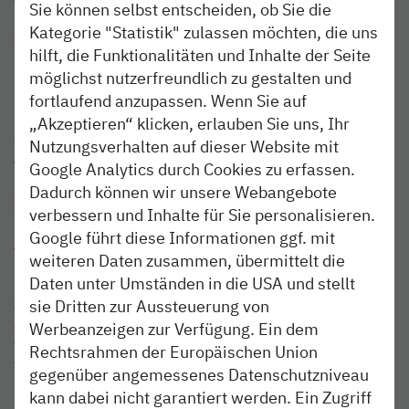
Sie können selbst entscheiden, ob Sie die
Ersatzverkehrs kann nicht garantiert werden, E-Tretroller
Kategorie "Statistik" zulassen möchten, die uns
dürfen in den Bussen nicht mitgenommen werden. Für
hilft, die Funktionalitäten und Inhalte der Seite
mobilitätseingeschränkte Fahrgäste bieten die Busse
möglichst nutzerfreundlich zu gestalten und
nach Möglichkeit einen Niederflureinstieg.
fortlaufend anzupassen. Wenn Sie auf
„Akzeptieren“ klicken, erlauben Sie uns, Ihr
Hinweis: Die Haltestelle der Ersatzbusse in Neumünster
wurde bereits im Dezember vom ZOB in die Kaiserstraße
Nutzungsverhalten auf dieser Website mit
verlegt.
Google Analytics durch Cookies zu erfassen.
Dadurch können wir unsere Webangebote
Informationsangebote
verbessern und Inhalte für Sie personalisieren.
Die nordbahn bittet ihre Fahrgäste, sich rechtzeitig vor
Google führt diese Informationen ggf. mit
Antritt ihrer Reise in den Online-Auskünften von nah.sh,
weiteren Daten zusammen, übermittelt die
hvv.de und bahn.de über aktuelle Fahrplanänderungen zu
Daten unter Umständen in die USA und stellt
informieren. Alle relevanten Informationen werden
zudem auf nordbahn.de sowie im kostenfrei zu
sie Dritten zur Aussteuerung von
abonnierenden E-Mail-Newsletter veröffentlicht. Für
Werbeanzeigen zur Verfügung. Ein dem
weitere Fragen steht der Kundendialog der nordbahn
Rechtsrahmen der Europäischen Union
telefonisch unter 040/303 977-333 zur Verfügung.
gegenüber angemessenes Datenschutzniveau
kann dabei nicht garantiert werden. Ein Zugriff