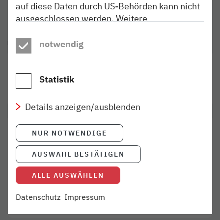
auf diese Daten durch US-Behörden kann nicht
ausgeschlossen werden. Weitere
Informationen finden Sie in unseren
Datenschutzhinweisen
.
notwendig
KONTAKT
Kathrin Freist
Pressesprecherin
Statistik
(040) 303 977-300
presse@nordbahn.de
Details anzeigen/ausblenden
NUR NOTWENDIGE
DIGITALE PRESSEMAPPE
Hier finden Sie aktuelle
AUSWAHL BESTÄTIGEN
Basisinformationen zum
Unternehmen.
ALLE AUSWÄHLEN
Datenschutz
Impressum
Mehr
- Download als PDF
Link öffnet in neuem Fenster