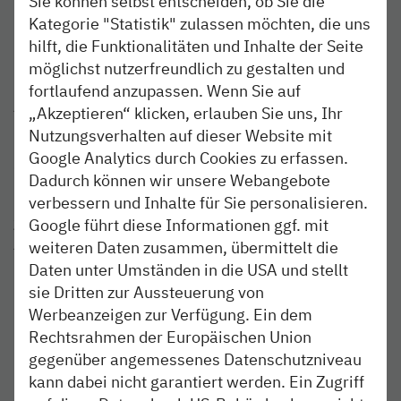
Sie können selbst entscheiden, ob Sie die
Kategorie "Statistik" zulassen möchten, die uns
Über die nordbahn
hilft, die Funktionalitäten und Inhalte der Seite
möglichst nutzerfreundlich zu gestalten und
Die NBE nordbahn Eisenbahngesellschaft mbH & Co. KG
mit Sitz in Kaltenkirchen ist ein Tochterunternehmen der
fortlaufend anzupassen. Wenn Sie auf
AKN Eisenbahn GmbH und der BeNEX GmbH. Die
„Akzeptieren“ klicken, erlauben Sie uns, Ihr
nordbahn bedient nach gewonnenen Ausschreibungen die
Nutzungsverhalten auf dieser Website mit
Linien Bad Oldesloe – Bad Segeberg – Neumünster (RB
Google Analytics durch Cookies zu erfassen.
82), Neumünster – Heide – Büsum (RB 63), Itzehoe –
Dadurch können wir unsere Webangebote
Hamburg Hauptbahnhof (RB 61) und Itzehoe/Wrist –
verbessern und Inhalte für Sie personalisieren.
Hamburg-Altona (RB 71). Die Infrastruktur, auf der die
Google führt diese Informationen ggf. mit
Züge der nordbahn fahren, gehört der Deutschen Bahn
AG. Die nordbahn fährt mit ihren Zügen im Auftrag des
weiteren Daten zusammen, übermittelt die
Landes Schleswig-Holstein und der Freien und
Daten unter Umständen in die USA und stellt
Hansestadt Hamburg, vertreten durch die NAH.SH
sie Dritten zur Aussteuerung von
Nahverkehrsverbund Schleswig-Holstein GmbH, im
Werbeanzeigen zur Verfügung. Ein dem
Rahmen von Verkehrsverträgen. Geschäftsführer sind Dr.
Rechtsrahmen der Europäischen Union
Eduard Bock und Dipl-Kfm. Simon Kuge.
gegenüber angemessenes Datenschutzniveau
kann dabei nicht garantiert werden. Ein Zugriff