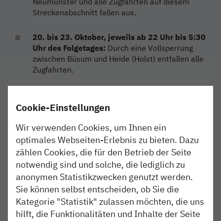
Neumünster und alle Zugfahrten auf diesem
Streckenabschnitt fallen aus.
20. bis 23. Oktober, jeweils ab 22 Uhr bis 5:30
Uhr des Folgetages:
Durch eine Vollsperrung
zwischen Büsum und Heide (Holst) entfallen alle
Zugfahrten.
25. Oktober ab 22:30 Uhr bis 26. Oktober um
5:30 Uhr:
In dieser Nacht fallen die vier letzten
Cookie-Einstellungen
Fahrten zwischen Hohenwestedt und Neumünster
wegen einer Vollsperrung der Strecke aus.
Wir verwenden Cookies, um Ihnen ein
optimales Webseiten-Erlebnis zu bieten. Dazu
zählen Cookies, die für den Betrieb der Seite
RB 82 (Neumünster – Bad Oldesloe)
notwendig sind und solche, die lediglich zu
anonymen Statistikzwecken genutzt werden.
1. Oktober, zwischen 23:30 Uhr und 4 Uhr des
Sie können selbst entscheiden, ob Sie die
Folgetages:
Die Strecke zwischen Neumünster
Kategorie "Statistik" zulassen möchten, die uns
und Bad Oldesloe wird voll gesperrt und alle
Zugfahrten fallen aus.
hilft, die Funktionalitäten und Inhalte der Seite