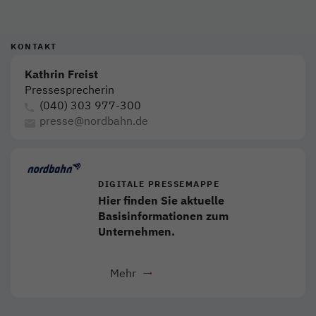
KONTAKT
Kathrin Freist
Pressesprecherin
(040) 303 977-300
presse@nordbahn.de
DIGITALE PRESSEMAPPE
Hier finden Sie aktuelle
Basisinformationen zum
Unternehmen.
Mehr
- Download als PDF
Link öffnet in neuem Fenster