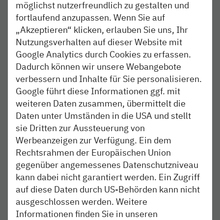
möglichst nutzerfreundlich zu gestalten und
7. bis 8. Oktober, jeweils zwischen 23 Uhr und 4
fortlaufend anzupassen. Wenn Sie auf
Uhr des Folgetages:
Zwischen Bad Segeberg und
„Akzeptieren“ klicken, erlauben Sie uns, Ihr
Bad Oldesloe entfallen alle Zugfahrten wegen
Nutzungsverhalten auf dieser Website mit
einer Vollsperrung dieses Streckenabschnitts.
Google Analytics durch Cookies zu erfassen.
Dadurch können wir unsere Webangebote
9. Oktober ab 22 Uhr bis 10. Oktober, 5 Uhr:
verbessern und Inhalte für Sie personalisieren.
Durch eine Vollsperrung der Strecke zwischen
Google führt diese Informationen ggf. mit
Neumünster und Bad Oldesloe fallen alle
weiteren Daten zusammen, übermittelt die
Zugfahrten aus. Der Zug, der regulär um 20:37 Uhr
Daten unter Umständen in die USA und stellt
in Bad Oldesloe abfährt, verkehrt am 09.10.
abweichend ca. 15 Minuten später ab Bad
sie Dritten zur Aussteuerung von
Segeberg. Der Zug, der regulär um 21:37 Uhr in
Werbeanzeigen zur Verfügung. Ein dem
Neumünster abfährt, fährt abweichend erst ab
Rechtsrahmen der Europäischen Union
Neumünster Süd.
gegenüber angemessenes Datenschutzniveau
kann dabei nicht garantiert werden. Ein Zugriff
Ersatzverkehr
und alternative Reisemöglichkeiten
auf diese Daten durch US-Behörden kann nicht
Für alle ausfallenden Verbindungen wird ein
ausgeschlossen werden. Weitere
Ersatzverkehr mit Bussen eingerichtet, der auf die
Informationen finden Sie in unseren
Anschlusszeiten der nordbahn-Züge abgestimmt ist. Die