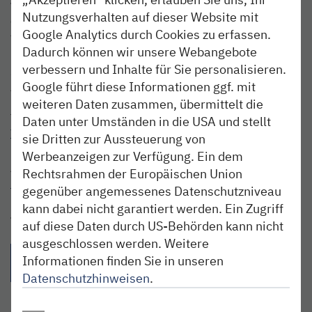
Wir verlosen
3 x 2 Tickets
für das HOLI BEACH BÜSUM
Nutzungsverhalten auf dieser Website mit
Gewinnspielfrage:
Was darf für dich auf keinem Festival
Google Analytics durch Cookies zu erfassen.
fehlen?
Dadurch können wir unsere Webangebote
verbessern und Inhalte für Sie personalisieren.
Schreibt uns das in einem Kommentar unter diesen Blog-
Google führt diese Informationen ggf. mit
Artikel. Die Tickets werden unter den schönsten
Einsendungen verlost.
weiteren Daten zusammen, übermittelt die
Teilnahmeschluss ist der 26.06.2022. Zu den
Daten unter Umständen in die USA und stellt
Teilnahmebedingungen
sie Dritten zur Aussteuerung von
Werbeanzeigen zur Verfügung. Ein dem
Alle Infos zum Festival gibs unter
Rechtsrahmen der Europäischen Union
http://www.facebook.com/holibeachbuesum
gegenüber angemessenes Datenschutzniveau
kann dabei nicht garantiert werden. Ein Zugriff
Teilen:
auf diese Daten durch US-Behörden kann nicht
ausgeschlossen werden. Weitere
{{Link öffnet facebook teilen in neuem Fenster|format(facebo
{{Link öffnet twitter teilen in neuem Fenster|for
{{Link öffnet whatsapp teilen in n
{{per E-Mail teilen}} - 
Informationen finden Sie in unseren
Datenschutzhinweisen
.