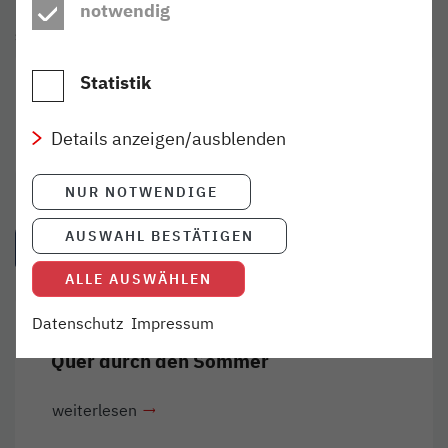
notwendig
SCHLAGWÖRTER
Statistik
Gewinnspiel
Büsum
Ausflugstipp
Details anzeigen/ausblenden
Event
NUR NOTWENDIGE
AUSWAHL BESTÄTIGEN
VERWANDTE ARTIKEL
ALLE AUSWÄHLEN
Datenschutz
Impressum
ERLEBEN
22. JUL 2020
Quer durch den Sommer
weiterlesen