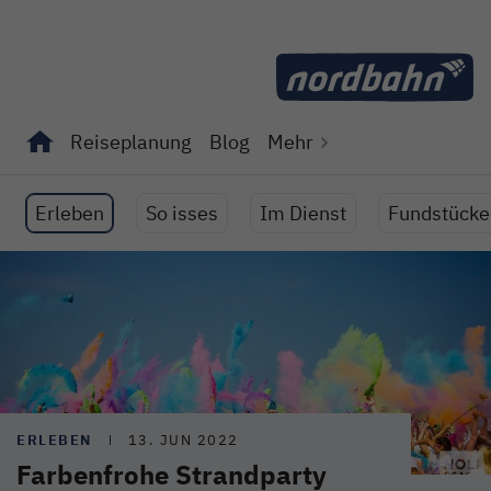
Direkt zum Inhalt
Reiseplanung
Blog
Mehr
Unterseiten von "Reiseplanung" anzeigen
Unterseiten von "Blog" anzeigen
Erleben
So isses
Im Dienst
Fundstücke
ERLEBEN
13. JUN 2022
Farbenfrohe Strandparty