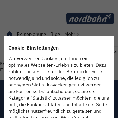
Direkt zum Inhalt
Reiseplanung
Blog
Mehr
Unterseiten von "Reiseplanung" anzeigen
Unterseiten von "Blog" anzeigen
Cookie-Einstellungen
Erleben
So isses
Im Dienst
Fundstücke
Wir verwenden Cookies, um Ihnen ein
Keinen Beitrag gefunden. Oder der gesuchte Beitrag ist nicht
optimales Webseiten-Erlebnis zu bieten. Dazu
mehr online.
zählen Cookies, die für den Betrieb der Seite
notwendig sind und solche, die lediglich zu
anonymen Statistikzwecken genutzt werden.
Impressum
Sie können selbst entscheiden, ob Sie die
Kategorie "Statistik" zulassen möchten, die uns
AGB
hilft, die Funktionalitäten und Inhalte der Seite
möglichst nutzerfreundlich zu gestalten und
Datenschutz
fortlaufend anzupassen. Wenn Sie auf