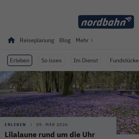
Direkt zum Inhalt
Reiseplanung
Blog
Mehr
Unterseiten von "Reiseplanung" anzeigen
Unterseiten von "Blog" anzeigen
Erleben
So isses
Im Dienst
Fundstücke
ERLEBEN
09. MÄR 2026
Lilalaune rund um die Uhr