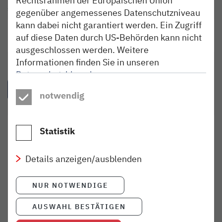
SCHLAGWÖRTER
gegenüber angemessenes Datenschutzniveau
kann dabei nicht garantiert werden. Ein Zugriff
Ausflugstipp
auf diese Daten durch US-Behörden kann nicht
ausgeschlossen werden. Weitere
Informationen finden Sie in unseren
Datenschutzhinweisen
.
VERWANDTE ARTIKEL
notwendig
Statistik
ERLEBEN
08. MAI 2026
Die „Königin der Schiene“ in
Neumünster erleben
Details anzeigen/ausblenden
weiterlesen
NUR NOTWENDIGE
AUSWAHL BESTÄTIGEN
ERLEBEN
02. NOV 2018