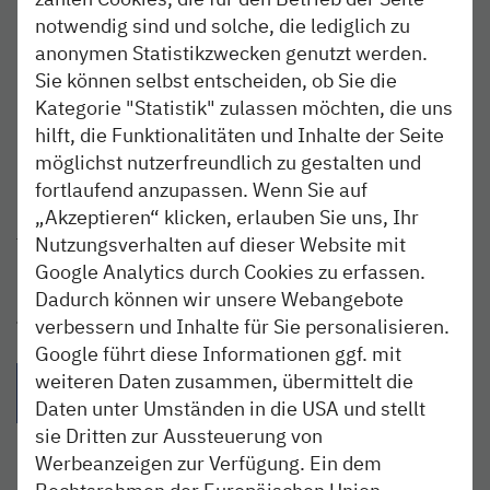
notwendig sind und solche, die lediglich zu
Die nordbahn bringt euch hin.
anonymen Statistikzwecken genutzt werden.
Hier geht`s zu den
Linien und Fahrplänen
.
Sie können selbst entscheiden, ob Sie die
Kategorie "Statistik" zulassen möchten, die uns
hilft, die Funktionalitäten und Inhalte der Seite
möglichst nutzerfreundlich zu gestalten und
fortlaufend anzupassen. Wenn Sie auf
Bildnachweis:
„Akzeptieren“ klicken, erlauben Sie uns, Ihr
Header: Krokusblüte im Husumer Schlosspark, ©
Nutzungsverhalten auf dieser Website mit
Tourismus und Stadtmarketing Husum GmbH
Beitragsbild: Kristina Cinate / unsplashed
Google Analytics durch Cookies zu erfassen.
Dadurch können wir unsere Webangebote
verbessern und Inhalte für Sie personalisieren.
Teilen:
Google führt diese Informationen ggf. mit
{{Link öffnet facebook teilen in neuem Fenster|format(facebo
{{Link öffnet twitter teilen in neuem Fenster|for
{{Link öffnet whatsapp teilen in n
{{per E-Mail teilen}} - 
weiteren Daten zusammen, übermittelt die
Daten unter Umständen in die USA und stellt
sie Dritten zur Aussteuerung von
Werbeanzeigen zur Verfügung. Ein dem
Rechtsrahmen der Europäischen Union