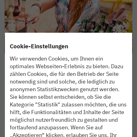
Cookie-Einstellungen
Wir verwenden Cookies, um Ihnen ein
Doch wieso nur im Sommer genießen? Das dachten sich
optimales Webseiten-Erlebnis zu bieten. Dazu
auch die Betreiber und helfen auch beim Überwintern.
zählen Cookies, die für den Betrieb der Seite
Das Winterkonzept verspricht Gemütlichkeit bei
notwendig sind und solche, die lediglich zu
Kerzenschein, Fondue, Wein und entspannter Musik.
anonymen Statistikzwecken genutzt werden.
Dabei darf man den zauberhaften Elbblick von drinnen
Sie können selbst entscheiden, ob Sie die
oder von draußen genießen.
Kategorie "Statistik" zulassen möchten, die uns
hilft, die Funktionalitäten und Inhalte der Seite
Information
möglichst nutzerfreundlich zu gestalten und
www.strandpauli.de
fortlaufend anzupassen. Wenn Sie auf
„Akzeptieren“ klicken, erlauben Sie uns, Ihr
St. Pauli Hafenstraße 89,