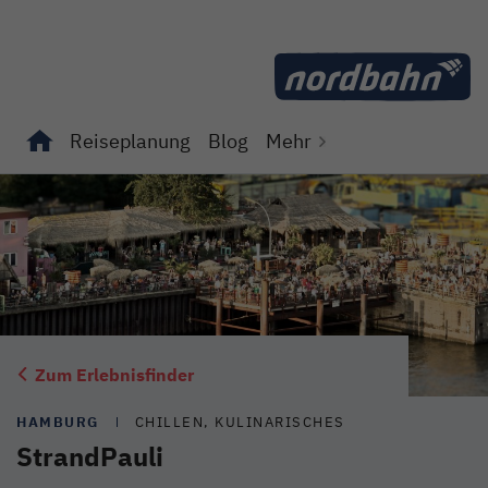
Direkt zum Inhalt
Reiseplanung
Blog
Mehr
Unterseiten von "Reiseplanung" anzeigen
Unterseiten von "Blog" anzeigen
Zum Erlebnisfinder
HAMBURG
CHILLEN, KULINARISCHES
StrandPauli