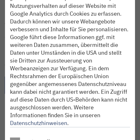
Nutzungsverhalten auf dieser Website mit
20359 Hamburg
Google Analytics durch Cookies zu erfassen.
Dadurch können wir unsere Webangebote
Anreise
Mit der nordbahn bequem nach Hamburg fahren (HH-
verbessern und Inhalte für Sie personalisieren.
Altona ioder HH Hbf), mit der S-Bahn weiter bis zu den
Google führt diese Informationen ggf. mit
Landungsbrücken. Von dort sind es gut zehn Minuten zu
weiteren Daten zusammen, übermittelt die
Fuß.
Daten unter Umständen in die USA und stellt
sie Dritten zur Aussteuerung von
Teilen:
Werbeanzeigen zur Verfügung. Ein dem
Rechtsrahmen der Europäischen Union
{{Link öffnet facebook teilen in neuem Fenster|format(facebo
{{Link öffnet twitter teilen in neuem Fenster|for
{{Link öffnet whatsapp teilen in n
{{per E-Mail teilen}} - 
gegenüber angemessenes Datenschutzniveau
kann dabei nicht garantiert werden. Ein Zugriff
auf diese Daten durch US-Behörden kann nicht
ausgeschlossen werden. Weitere
Informationen finden Sie in unseren
Datenschutzhinweisen
.