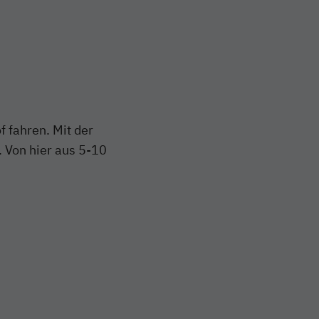
 fahren. Mit der
. Von hier aus 5-10
mat(facebook teilen)}}
ster|format(twitter teilen)}}
k öffnet E-Mail-Programm}}