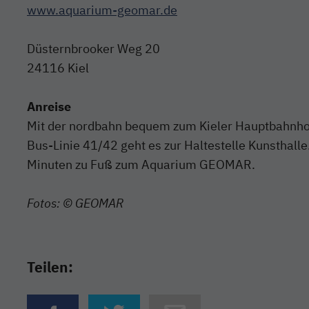
www.aquarium-geomar.de
Düsternbrooker Weg 20
24116 Kiel
Anreise
Mit der nordbahn bequem zum Kieler Hauptbahnhof
Bus-Linie 41/42 geht es zur Haltestelle Kunsthalle
Minuten zu Fuß zum Aquarium GEOMAR.
Fotos: © GEOMAR
Teilen:
{{Link öffnet facebook teilen in neuem Fenster|for
{{Link öffnet twitter teilen in neuem Fen
{{per E-Mail teilen}} - {{Lin