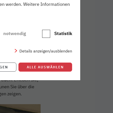
sen werden. Weitere Informationen
g sind die
notwendig
Statistik
rende Fische und
 entführen.
 und der Karibik.
Details anzeigen/ausblenden
IGEN
ALLE AUSWÄHLEN
eehunde im frei
rüßen. Erleben Sie,
unen Sie über die
gen zeigen.