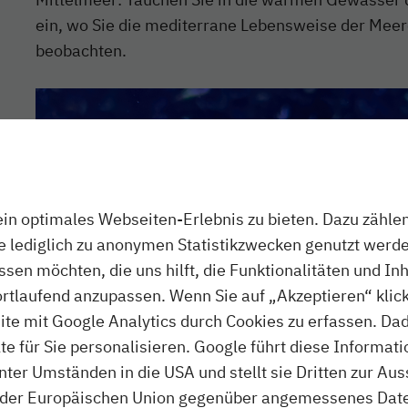
ein, wo Sie die mediterrane Lebensweise der Me
beobachten.
n optimales Webseiten-Erlebnis zu bieten. Dazu zählen 
ie lediglich zu anonymen Statistikzwecken genutzt werde
assen möchten, die uns hilft, die Funktionalitäten und In
ortlaufend anzupassen. Wenn Sie auf „Akzeptieren“ klick
te mit Google Analytics durch Cookies zu erfassen. Da
 für Sie personalisieren. Google führt diese Informati
ter Umständen in die USA und stellt sie Dritten zur A
der Europäischen Union gegenüber angemessenes Daten