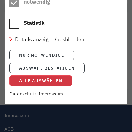
notwendig
Informationen finden Sie in unseren
Datenschutzhinweisen
.
Statistik
TAGCLOUD
Fahrrad
Sicherheit
Feiertage
Details anzeigen/ausblenden
Fahrplan-Infos
Hohenwestedt
NUR NOTWENDIGE
Krempe
Leitstelle
Eckernförde
AUSWAHL BESTÄTIGEN
Kiel
Deutschlandticket
ALLE AUSWÄHLEN
Datenschutz
Impressum
Impressum
AGB