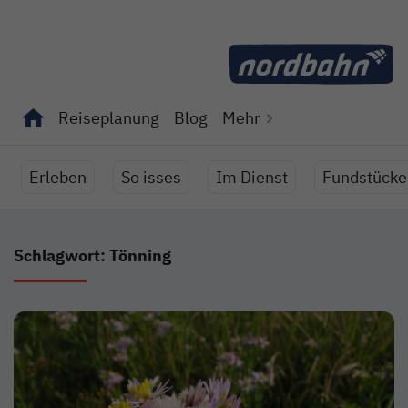
Direkt zum Inhalt
Reiseplanung
Blog
Mehr
Unterseiten von "Reiseplanung" anzeigen
Unterseiten von "Blog" anzeigen
Erleben
So isses
Im Dienst
Fundstücke
Schlagwort: Tönning