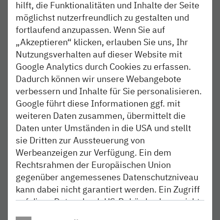
hilft, die Funktionalitäten und Inhalte der Seite
möglichst nutzerfreundlich zu gestalten und
fortlaufend anzupassen. Wenn Sie auf
„Akzeptieren“ klicken, erlauben Sie uns, Ihr
Nutzungsverhalten auf dieser Website mit
Google Analytics durch Cookies zu erfassen.
ERLEBNISFINDER
Dadurch können wir unsere Webangebote
Entdecke das nordbahn-Land
verbessern und Inhalte für Sie personalisieren.
Google führt diese Informationen ggf. mit
Los geht's
weiteren Daten zusammen, übermittelt die
Daten unter Umständen in die USA und stellt
sie Dritten zur Aussteuerung von
Werbeanzeigen zur Verfügung. Ein dem
ÜBER DEN BLOG
Rechtsrahmen der Europäischen Union
Kurz vorgestellt:
gegenüber angemessenes Datenschutzniveau
Blog & Autoren-Team
kann dabei nicht garantiert werden. Ein Zugriff
auf diese Daten durch US-Behörden kann nicht
Mehr erfahren
ausgeschlossen werden. Weitere