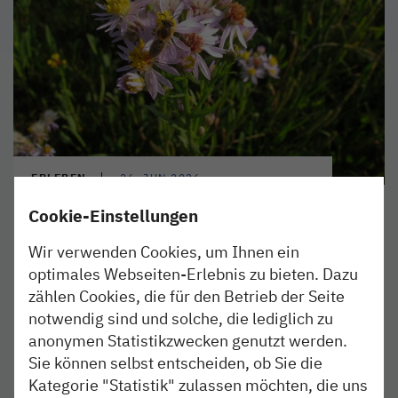
ERLEBEN
26. JUN 2026
Sonntag ist Familientag:
Cookie-Einstellungen
Eintritt frei für alle!
Wir verwenden Cookies, um Ihnen ein
optimales Webseiten-Erlebnis zu bieten. Dazu
Am 28. Juni von 11:00 bis 16:30 Uhr beim
zählen Cookies, die für den Betrieb der Seite
Sommerfest im Nationalparkzentrum Multimar-
Wattforum.
notwendig sind und solche, die lediglich zu
anonymen Statistikzwecken genutzt werden.
Sie können selbst entscheiden, ob Sie die
weiterlesen
Kategorie "Statistik" zulassen möchten, die uns