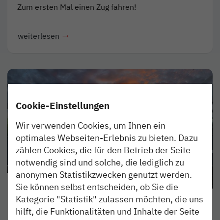
Zum ersten Mal einen Zug fahren!
weiterlesen
Cookie-Einstellungen
Wir verwenden Cookies, um Ihnen ein
optimales Webseiten-Erlebnis zu bieten. Dazu
zählen Cookies, die für den Betrieb der Seite
notwendig sind und solche, die lediglich zu
anonymen Statistikzwecken genutzt werden.
ERLEBEN
20. NOV 2023
Sie können selbst entscheiden, ob Sie die
Kategorie "Statistik" zulassen möchten, die uns
nordbahn lädt Mechatroniker
hilft, die Funktionalitäten und Inhalte der Seite
zur Werkstatt-Besichtigung