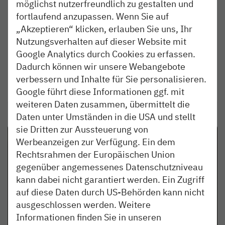
möglichst nutzerfreundlich zu gestalten und
ein
fortlaufend anzupassen. Wenn Sie auf
„Akzeptieren“ klicken, erlauben Sie uns, Ihr
Entdecke deine berufliche Zukunft als
Nutzungsverhalten auf dieser Website mit
Mechatroniker bei der nordbahn und stell unsere
Google Analytics durch Cookies zu erfassen.
Werkstatt in Hamburg-Tiefstack auf den Prüfstand.
Dadurch können wir unsere Webangebote
verbessern und Inhalte für Sie personalisieren.
weiterlesen
Google führt diese Informationen ggf. mit
weiteren Daten zusammen, übermittelt die
Daten unter Umständen in die USA und stellt
sie Dritten zur Aussteuerung von
Werbeanzeigen zur Verfügung. Ein dem
Rechtsrahmen der Europäischen Union
gegenüber angemessenes Datenschutzniveau
kann dabei nicht garantiert werden. Ein Zugriff
auf diese Daten durch US-Behörden kann nicht
ausgeschlossen werden. Weitere
Informationen finden Sie in unseren