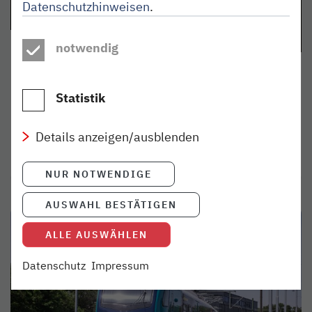
Datenschutzhinweisen
.
notwendig
SO ISSES
17. NOV 2023
Die Lokbuch-Winterausgabe
Statistik
Vom Akku-Netz bis Weihnachtsmärkte – 20 Seiten,
die es in sich haben.
Details anzeigen/ausblenden
weiterlesen
NUR NOTWENDIGE
AUSWAHL BESTÄTIGEN
ALLE AUSWÄHLEN
Datenschutz
Impressum