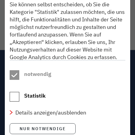
Alle angekündigten Baumaßnahmen und
Sie können selbst entscheiden, ob Sie die
Fahrplanänderungen im August 2026
Kategorie "Statistik" zulassen möchten, die uns
hilft, die Funktionalitäten und Inhalte der Seite
Liste ansehen
- Download als PDF
Link öffnet in neuem Fenster
möglichst nutzerfreundlich zu gestalten und
fortlaufend anzupassen. Wenn Sie auf
„Akzeptieren“ klicken, erlauben Sie uns, Ihr
Nutzungsverhalten auf dieser Website mit
Google Analytics durch Cookies zu erfassen.
Impressum
Dadurch können wir unsere Webangebote
verbessern und Inhalte für Sie personalisieren.
notwendig
AGB
Google führt diese Informationen ggf. mit
weiteren Daten zusammen, übermittelt die
Datenschutz
Daten unter Umständen in die USA und stellt
Statistik
sie Dritten zur Aussteuerung von
Gewinnspiele
Werbeanzeigen zur Verfügung. Ein dem
Details anzeigen/ausblenden
Beförderungsbedingungen
Rechtsrahmen der Europäischen Union
gegenüber angemessenes Datenschutzniveau
NUR NOTWENDIGE
Über den Blog
kann dabei nicht garantiert werden. Ein Zugriff