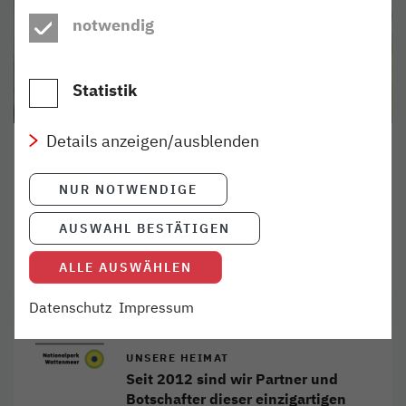
notwendig
Statistik
Details anzeigen/ausblenden
Nina Rogahn
Personalreferentin
NUR NOTWENDIGE
Grüner Deich 15
20097 Hamburg
AUSWAHL BESTÄTIGEN
(040) 303 977-251
ALLE AUSWÄHLEN
karriere@nordbahn.de
Datenschutz
Impressum
UNSERE HEIMAT
Seit 2012 sind wir Partner und
Botschafter dieser einzigartigen