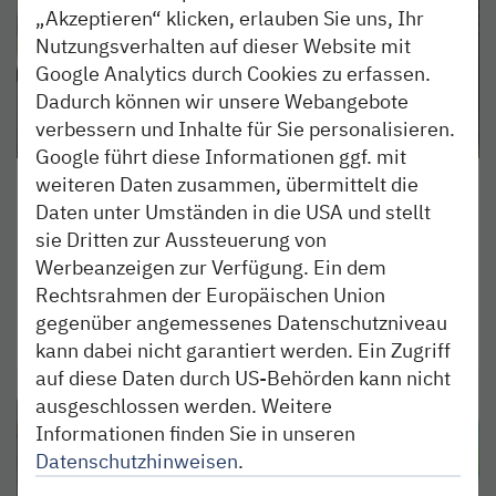
„Akzeptieren“ klicken, erlauben Sie uns, Ihr
Nutzungsverhalten auf dieser Website mit
Google Analytics durch Cookies zu erfassen.
Dadurch können wir unsere Webangebote
verbessern und Inhalte für Sie personalisieren.
Google führt diese Informationen ggf. mit
weiteren Daten zusammen, übermittelt die
Susanne von Alberti
Daten unter Umständen in die USA und stellt
Personalreferentin
sie Dritten zur Aussteuerung von
Grüner Deich 15
Werbeanzeigen zur Verfügung. Ein dem
20097 Hamburg
Rechtsrahmen der Europäischen Union
(040) 303 977-257
gegenüber angemessenes Datenschutzniveau
karriere@nordbahn.de
kann dabei nicht garantiert werden. Ein Zugriff
auf diese Daten durch US-Behörden kann nicht
ausgeschlossen werden. Weitere
Informationen finden Sie in unseren
Datenschutzhinweisen
.