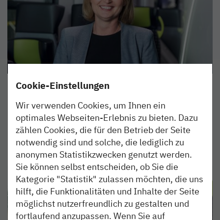
Cookie-Einstellungen
Marlena Manteufel
Personalreferentin
Wir verwenden Cookies, um Ihnen ein
Grüner Deich 15
optimales Webseiten-Erlebnis zu bieten. Dazu
20097 Hamburg
zählen Cookies, die für den Betrieb der Seite
notwendig sind und solche, die lediglich zu
(040) 303 977-256
anonymen Statistikzwecken genutzt werden.
karriere@nordbahn.de
Sie können selbst entscheiden, ob Sie die
Kategorie "Statistik" zulassen möchten, die uns
hilft, die Funktionalitäten und Inhalte der Seite
möglichst nutzerfreundlich zu gestalten und
fortlaufend anzupassen. Wenn Sie auf