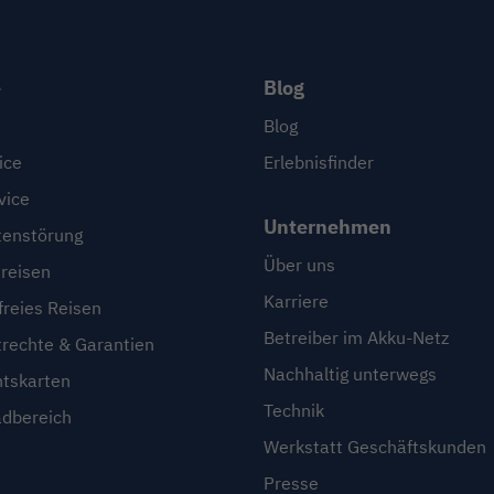
e
Blog
Blog
ice
Erlebnisfinder
vice
Unternehmen
enstörung
Über uns
reisen
Karriere
freies Reisen
Betreiber im Akku-Netz
trechte & Garantien
Nachhaltig unterwegs
htskarten
Technik
dbereich
Werkstatt Geschäftskunden
Presse