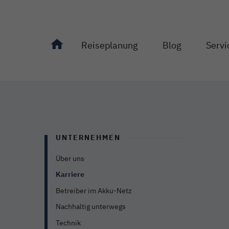
Reiseplanung
Blog
Servi
Unterseiten von "Reiseplanung" anzeigen
Unterseiten von "Bl
Unterseit
UNTERNEHMEN
Über uns
Karriere
Betreiber im Akku-Netz
Nachhaltig unterwegs
Technik