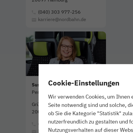
(040) 303 977-256
karriere@nordbahn.de
Cookie-Einstellungen
Susanne von Alberti
Personalreferentin
Wir verwenden Cookies, um Ihnen ei
Grüner Deich 15
Seite notwendig sind und solche, d
20097 Hamburg
ob Sie die Kategorie "Statistik" zul
nutzerfreundlich zu gestalten und f
(040) 303 977-257
Nutzungsverhalten auf dieser Websi
karriere@nordbahn.de