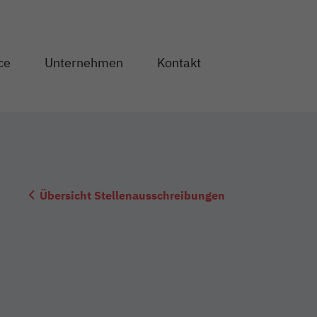
Direkt zum Inhalt
ce
Unternehmen
Kontakt
og" anzeigen
en von "Service" anzeigen
Unterseiten von "Unternehmen" anzeigen
Übersicht Stellenausschreibungen