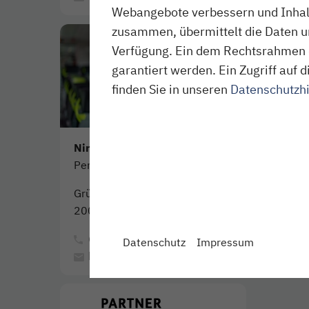
Webangebote verbessern und Inhalte
zusammen, übermittelt die Daten un
Verfügung. Ein dem Rechtsrahmen 
garantiert werden. Ein Zugriff au
finden Sie in unseren
Datenschutzh
Nina Rogahn
Personalreferentin
Grüner Deich 15
20097 Hamburg
(040) 303 977-251
Datenschutz
Impressum
karriere@nordbahn.de