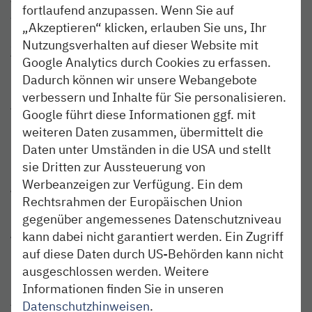
fortlaufend anzupassen. Wenn Sie auf
gesamten Akkunetz Schleswig-Holstein stattfinden.
„Akzeptieren“ klicken, erlauben Sie uns, Ihr
Nutzungsverhalten auf dieser Website mit
Schon während der Ausbildung beträgt dein Gehalt nach
Tarif 2.955,- Euro brutto.
Google Analytics durch Cookies zu erfassen.
Nach erfolgreichem Abschluss der Qualifizierung
Dadurch können wir unsere Webangebote
übernehmen wir dich in ein
unbefristetes
verbessern und Inhalte für Sie personalisieren.
Arbeitsverhältnis mit einem Grundgehalt i.H.v. 3.069,-
Google führt diese Informationen ggf. mit
Euro brutto.
weiteren Daten zusammen, übermittelt die
Daten unter Umständen in die USA und stellt
Passt perfekt?
sie Dritten zur Aussteuerung von
Werbeanzeigen zur Verfügung. Ein dem
Wir freuen uns auf deine aussagekräftigen
Rechtsrahmen der Europäischen Union
Bewerbungsunterlagen über unser Bewerberportal.
gegenüber angemessenes Datenschutzniveau
kann dabei nicht garantiert werden. Ein Zugriff
Wenn du noch Fragen hast, erreichst du Nina Rogahn
auf diese Daten durch US-Behörden kann nicht
unter (040) 303 977-251.
ausgeschlossen werden. Weitere
Der Schutz persönlicher Daten ist uns besonders wichtig.
Informationen finden Sie in unseren
Alle Informationen dazu findest du in unseren
Datenschutzhinweisen
.