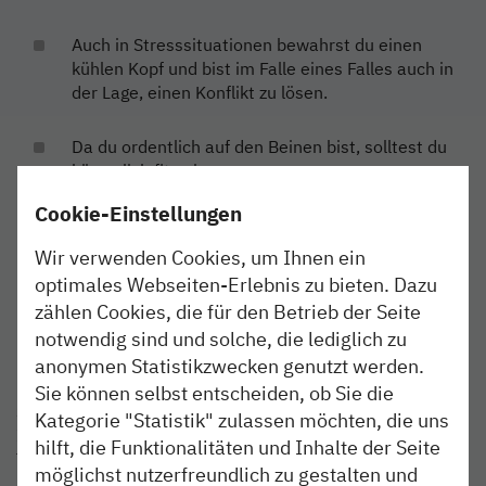
Auch in Stresssituationen bewahrst du einen
kühlen Kopf und bist im Falle eines Falles auch in
der Lage, einen Konflikt zu lösen.
Da du ordentlich auf den Beinen bist, solltest du
körperlich fit sein.
Cookie-Einstellungen
Die Qualifizierung findet in Vollzeit an
verschiedenen Standorten in Schleswig-Holstein
Wir verwenden Cookies, um Ihnen ein
statt, wir setzen deshalb regionale
optimales Webseiten-Erlebnis zu bieten. Dazu
Reisebereitschaft voraus.
zählen Cookies, die für den Betrieb der Seite
notwendig sind und solche, die lediglich zu
Unser Angebot
anonymen Statistikzwecken genutzt werden.
Sie können selbst entscheiden, ob Sie die
So läuft die Qualifizierung ab
Kategorie "Statistik" zulassen möchten, die uns
In neun Wochen lernst du alles, was du für deine neue
hilft, die Funktionalitäten und Inhalte der Seite
Tätigkeit wissen musst. Kompakt und anschaulich. Die
möglichst nutzerfreundlich zu gestalten und
Ausbildung wird von der nordbahn durchgeführt und im