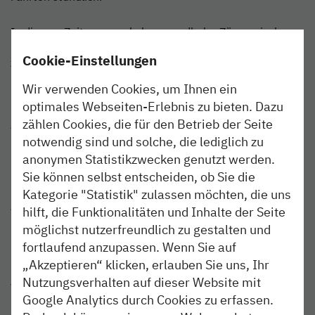
In diesem Zeitraum verkehren nordbahn-Züge zwischen
Pinneberg und Itzehoe/Wrist montags bis freitags mit
Cookie-Einstellungen
zwei aneinandergekuppelten Zügen. Dies verdoppelt das
Platzangebot. Zudem setzen wir zwischen Pinneberg und
Wir verwenden Cookies, um Ihnen ein
Elmshorn weitere, verlängerte Züge ein, sodass es
optimales Webseiten-Erlebnis zu bieten. Dazu
montags bis freitags drei Fahrten stündlich auf diesem
zählen Cookies, die für den Betrieb der Seite
Abschnitt gibt und sich Fahrgäste besser auf die S-
Bahnen verteilen können.
notwendig sind und solche, die lediglich zu
anonymen Statistikzwecken genutzt werden.
Für die frühmorgendlichen Fahrten der RB 71
Sie können selbst entscheiden, ob Sie die
(wochentags um 03:30 Uhr und 04:34 Uhr) wird ab
Kategorie "Statistik" zulassen möchten, die uns
Altona ein Ersatzverkehr mit Bussen eingerichtet, der in
hilft, die Funktionalitäten und Inhalte der Seite
Pinneberg Anschluss an den Zug in Richtung Elmshorn
möglichst nutzerfreundlich zu gestalten und
bietet. Die Ersatzbusse starten um 03:05 Uhr bzw. 04:05
fortlaufend anzupassen. Wenn Sie auf
Uhr außerhalb des ZOB in Altona.
„Akzeptieren“ klicken, erlauben Sie uns, Ihr
Nutzungsverhalten auf dieser Website mit
Vom 20. bis 24. März fallen einzelne Züge zwischen
Google Analytics durch Cookies zu erfassen.
Elmshorn und Itzehoe aus. Am 22. März frühmorgens gibt