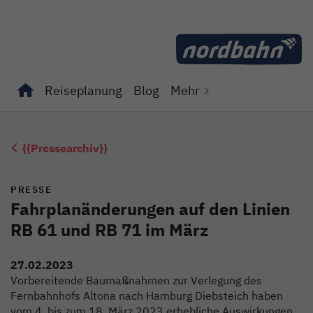
Direkt zum Inhalt
Reiseplanung
Blog
Mehr
Unterseiten von "Reiseplanung" anzeigen
Unterseiten von "Blog" anzeigen
{{Pressearchiv}}
PRESSE
Fahrplanänderungen auf den Linien
RB 61 und RB 71 im März
27.02.2023
Vorbereitende Baumaßnahmen zur Verlegung des
Fernbahnhofs Altona nach Hamburg Diebsteich haben
vom 4. bis zum 18. März 2023 erhebliche Auswirkungen