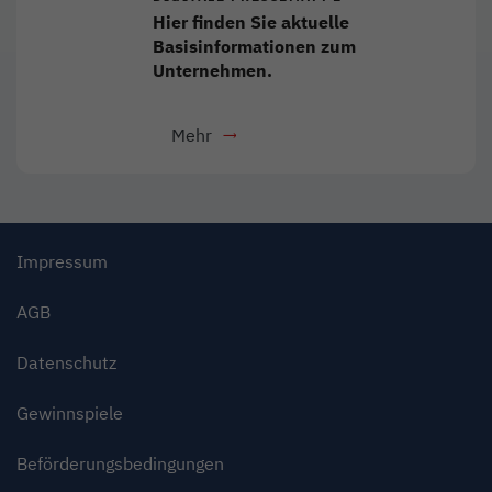
Hier finden Sie aktuelle
Basisinformationen zum
Unternehmen.
Mehr
- Download als PDF
Link öffnet in neuem Fenster
Impressum
AGB
Datenschutz
Gewinnspiele
Beförderungsbedingungen