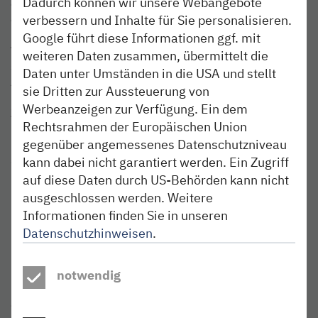
Dadurch können wir unsere Webangebote
es Änderungen bei den Abfahrtszeiten. Am 24. März
entfallen einzelne Zugfahrten zwischen Pinneberg und
verbessern und Inhalte für Sie personalisieren.
Elmshorn. Auf dem Abschnitt zwischen Elmshorn und
Google führt diese Informationen ggf. mit
Wrist kommt es in der Nacht vom 24. auf den 25. März
weiteren Daten zusammen, übermittelt die
sowie am 27. März ab 22 Uhr bis zum 28. März, 1 Uhr zu
Daten unter Umständen in die USA und stellt
Ausfällen von mehreren Zügen. Im Zeitraum vom 29.
sie Dritten zur Aussteuerung von
März spätabends bis zum 1. April frühmorgens halten die
Werbeanzeigen zur Verfügung. Ein dem
Züge der Linie RB 61 jeweils abends und morgens nicht in
Rechtsrahmen der Europäischen Union
Hamburg-Dammtor und es ergeben sich
gegenüber angemessenes Datenschutzniveau
Fahrzeitänderungen. Am 30. und 31. März fallen
spätabends Züge zwischen Hamburg und Elmshorn aus.
kann dabei nicht garantiert werden. Ein Zugriff
Für ausfallende Züge wird ein Ersatzverkehr mit Bussen
auf diese Daten durch US-Behörden kann nicht
(SEV) eingerichtet.
ausgeschlossen werden. Weitere
Informationen finden Sie in unseren
Die nordbahn bittet ihre Fahrgäste, sich rechtzeitig vor
Datenschutzhinweisen
.
Reisebeginn über die Änderungen zu informieren. Die
Busse des Ersatzverkehrs bieten jeweils Anschluss an die
nordbahn-Züge. Die Haltestellen der Busse sind im
notwendig
Ersatzfahrplan benannt. Fahrräder können in den Bussen
des Ersatzverkehrs nicht mitgenommen werden. Hinweis