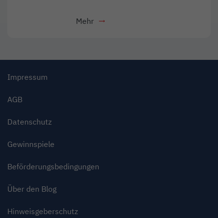
Mehr
- Download als PDF
Link öffnet in neuem Fenster
Impressum
AGB
Datenschutz
Gewinnspiele
Beförderungsbedingungen
Über den Blog
Hinweisgeberschutz