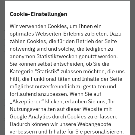
Am 30. Juli kommt es wegen einer Umleitung über die
Güterumgehungsbahn nachts und frühmorgens zu
Cookie-Einstellungen
Fahrzeitverlängerungen einzelner Fahrten bis zu 25
Minuten. Am 31. Juli entfallen einzelne Züge in den sehr
Wir verwenden Cookies, um Ihnen ein
frühen und späten Abendstunden zwischen Hamburg-
optimales Webseiten-Erlebnis zu bieten. Dazu
Altona und Pinneberg komplett. Für entfallende
zählen Cookies, die für den Betrieb der Seite
Zugfahrten wird ein Ersatzverkehr mit Bussen
notwendig sind und solche, die lediglich zu
eingerichtet.
anonymen Statistikzwecken genutzt werden.
Sie können selbst entscheiden, ob Sie die
Die nordbahn bittet ihre Fahrgäste, sich rechtzeitig vor
Kategorie "Statistik" zulassen möchten, die uns
Reisebeginn über die Änderungen zu informieren. Die
hilft, die Funktionalitäten und Inhalte der Seite
Busse des Ersatzverkehrs bieten jeweils Anschluss an die
nordbahn-Züge. Die Haltestellen der Busse sind im
möglichst nutzerfreundlich zu gestalten und
Ersatzfahrplan benannt. Fahrräder können in den Bussen
fortlaufend anzupassen. Wenn Sie auf
des Ersatzverkehrs nicht mitgenommen werden. Hinweis
„Akzeptieren“ klicken, erlauben Sie uns, Ihr
für mobilitätseingeschränkte Reisende: Die Busse bieten
Nutzungsverhalten auf dieser Website mit
nach Möglichkeit einen Niederflureinstieg. Informationen
Google Analytics durch Cookies zu erfassen.
zu allen Fahrplanänderungen erhalten die Fahrgäste circa
Dadurch können wir unsere Webangebote
jeweils eine Woche vorab auf der Homepage nordbahn.de
verbessern und Inhalte für Sie personalisieren.
sowie über den kostenfrei zu abonnierenden E-Mail-