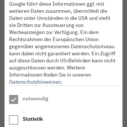
Google führt diese Informationen ggf. mit
Newsletter. nordbahn-Servicetelefon: 040/303 977-333.
weiteren Daten zusammen, übermittelt die
Daten unter Umständen in die USA und stellt
Über die nordbahn
Die NBE nordbahn Eisenbahngesellschaft mbH & Co. KG
sie Dritten zur Aussteuerung von
mit Sitz in Kaltenkirchen ist ein Tochterunternehmen der
Werbeanzeigen zur Verfügung. Ein dem
AKN Eisenbahn GmbH und der BeNEX GmbH. Die
Rechtsrahmen der Europäischen Union
nordbahn bedient nach gewonnenen Ausschreibungen die
gegenüber angemessenes Datenschutzniveau
Linien Bad Oldesloe – Bad Segeberg – Neumünster (RB
kann dabei nicht garantiert werden. Ein Zugriff
82), Neumünster – Heide – Büsum (RB 63), Itzehoe –
auf diese Daten durch US-Behörden kann nicht
Hamburg Hauptbahnhof (RB 61) und Itzehoe/Wrist –
ausgeschlossen werden. Weitere
Hamburg-Altona (RB 71). Zum Fahrplanwechsel 2023
übernimmt die nordbahn die Linien Flensburg – Kiel (RE
Informationen finden Sie in unseren
72), Eckernförde – Kiel (RB 73), Kiel – Husum (RE 74), Kiel
Datenschutzhinweisen
.
– Rendsburg (RB 75) und Husum – Bad St. Peter-Ording
(RB 64). Die Infrastruktur, auf der die Züge der nordbahn
notwendig
fahren, gehört der Deutschen Bahn AG. Die nordbahn
fährt mit ihren Zügen im Auftrag des Landes Schleswig-
Holstein und der Freien und Hansestadt Hamburg,
vertreten durch die NAH.SH Nahverkehrsverbund
Statistik
Schleswig-Holstein GmbH, im Rahmen von