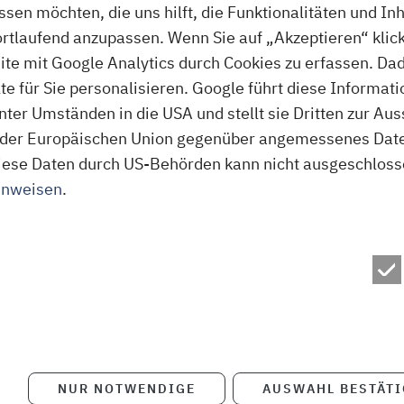
assen möchten, die uns hilft, die Funktionalitäten und In
bahn.de, hvv.de und nah.sh sowie über den kosten
ortlaufend anzupassen. Wenn Sie auf „Akzeptieren“ klick
nordbahn-E-Mail-Newsletter.
te mit Google Analytics durch Cookies zu erfassen. Da
 für Sie personalisieren. Google führt diese Informati
Über die nordbahn
ter Umständen in die USA und stellt sie Dritten zur A
Die NBE nordbahn Eisenbahngesellschaft mbH & Co.
der Europäischen Union gegenüber angemessenes Daten
Kaltenkirchen ist ein Tochterunternehmen der A
f diese Daten durch US-Behörden kann nicht ausgeschlos
BeNEX GmbH. Die nordbahn bedient nach gewonn
inweisen
.
Linien Bad Oldesloe – Bad Segeberg – Neumünste
Heide – Büsum (RB 63), Itzehoe – Hamburg Haupt
Itzehoe/Wrist – Hamburg-Altona (RB 71). Die Infra
der nordbahn fahren, gehört der Deutschen Bahn A
ihren Zügen im Auftrag des Landes Schleswig-Hols
Hansestadt Hamburg, vertreten durch die NAH.S
Schleswig-Holstein GmbH, im Rahmen von Verkeh
Geschäftsführer sind Dr. Eduard Bock und Dipl-Kf
NUR NOTWENDIGE
AUSWAHL BESTÄT