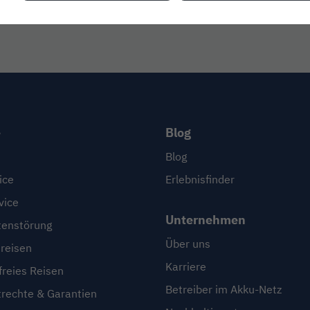
e
Blog
Blog
ice
Erlebnisfinder
vice
Unternehmen
enstörung
Über uns
reisen
Karriere
freies Reisen
Betreiber im Akku-Netz
trechte & Garantien