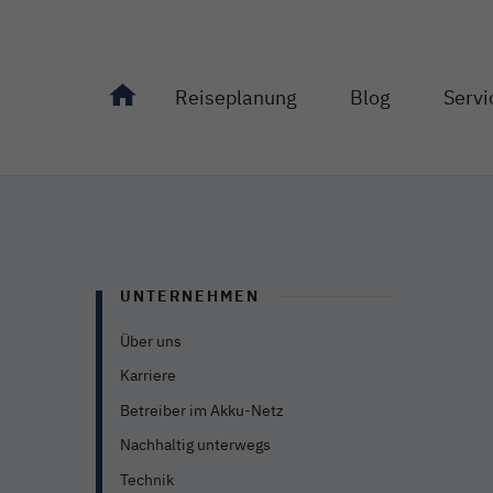
Reiseplanung
Blog
Servi
Unterseiten von "Reiseplanung" anzeigen
Unterseiten von "Bl
Unterseit
UNTERNEHMEN
Über uns
Karriere
Betreiber im Akku-Netz
Nachhaltig unterwegs
Technik