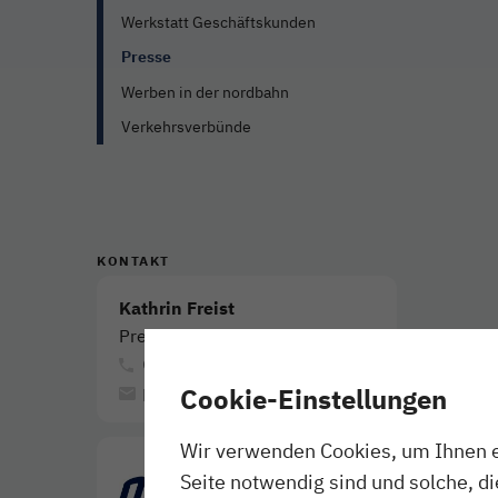
Werkstatt Geschäftskunden
Presse
Werben in der nordbahn
Verkehrsverbünde
KONTAKT
Kathrin Freist
Pressesprecherin
(040) 303 977-300
presse@nordbahn.de
Cookie-Einstellungen
Wir verwenden Cookies, um Ihnen ei
Seite notwendig sind und solche, d