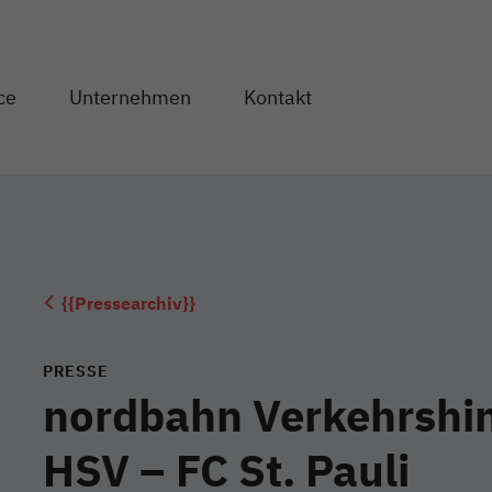
Direkt zum Inhalt
ce
Unternehmen
Kontakt
og" anzeigen
en von "Service" anzeigen
Unterseiten von "Unternehmen" anzeigen
{{Pressearchiv}}
PRESSE
nordbahn Verkehrshin
HSV – FC St. Pauli