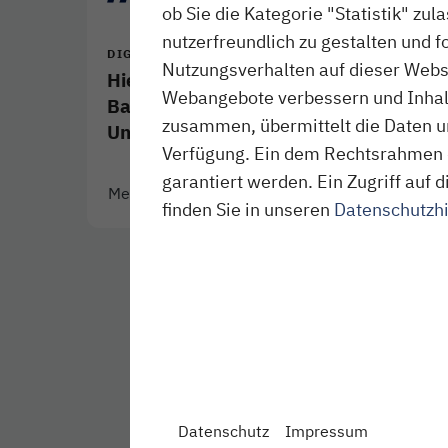
ob Sie die Kategorie "Statistik" zul
nutzerfreundlich zu gestalten und f
DIGITALE PRESSEMAPPE
Nutzungsverhalten auf dieser Websi
Hier finden Sie aktuelle
Webangebote verbessern und Inhalte
Basisinformationen zum
zusammen, übermittelt die Daten un
Unternehmen.
Verfügung. Ein dem Rechtsrahmen 
garantiert werden. Ein Zugriff au
Mehr
- Download als PDF
Link öffnet in neuem Fenster
finden Sie in unseren
Datenschutzh
Datenschutz
Impressum