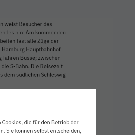
n weist Besucher des
olgendes hin: Am kommenden
eiten fast alle Züge der
nd Hamburg Hauptbahnhof
g fahren Busse; zwischen
die S-Bahn. Die Reisezeit
aus dem südlichen Schleswig-
.
der nicht mitgenommen
sende: Die Busse bieten
nänderungen beantworten
Cookies, die für den Betrieb der
ter 040/303 977-333.
n. Sie können selbst entscheiden,
e Fahrgäste auch über