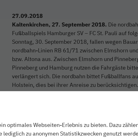
27.09.2018
Kaltenkirchen, 27. September 2018.
Die nordbah
Fußballspiels Hamburger SV – FC St. Pauli auf f
Sonntag, 30. September 2018, fallen wegen Bauarb
nordbahn-Linien RB 61/71 zwischen Elmshorn u
bzw. Altona aus. Zwischen Elmshorn und Pinneber
Pinneberg und Hamburg nutzen die Fahrgäste bitte 
verlängert sich. Die nordbahn bittet Fußballfans 
Holstein, dies bei ihrer Anreise zu berücksichtigen
In den Bussen des Ersatzverkehrs können Fahrrä
werden. Hinweis für mobilitätseingeschränkte Rei
einen Niederflureinstieg. Fragen zu den Fahrpla
n optimales Webseiten-Erlebnis zu bieten. Dazu zählen 
auch gern die Mitarbeiter des Servicetelefons un
ie lediglich zu anonymen Statistikzwecken genutzt werde
Informationen zu Fahrplanänderungen erhalten di