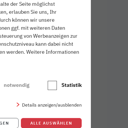
halte der Seite möglichst
frei zu abonnierenden
en, erlauben Sie uns, Ihr
durch können wir unsere
onen ggf. mit weiteren Daten
ussteuerung von Werbeanzeigen zur
 KG mit Sitz in
schutzniveau kann dabei nicht
KN Eisenbahn GmbH und der
sen werden. Weitere Informationen
enen Ausschreibungen die
r (RB 82), Neumünster –
bahnhof (RB 61) und
struktur, auf der die Züge
notwendig
Statistik
G. Die nordbahn fährt mit
tein und der Freien und
H Nahverkehrsverbund
Details anzeigen/ausblenden
rsverträgen.
m. Simon Kuge.
IGEN
ALLE AUSWÄHLEN