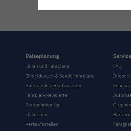
Reiseplanung
Servic
Linien und Fahrpläne
FAQ
Eilmeldungen & Sonderfahrpläne
Infoserv
Haltestellen Ersatzverkehr
Fundser
Fahrplan-Newsletter
Automat
Stationsmonitor
Gruppen
Ticketinfos
Barriere
Verkaufsstellen
Fahrgas