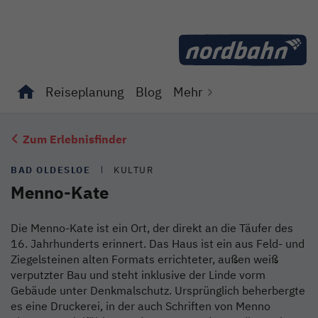
Direkt zum Inhalt
Reiseplanung
Blog
Mehr
Unterseiten von "Reiseplanung" anzeigen
Unterseiten von "Blog" anzeigen
Zum Erlebnisfinder
BAD OLDESLOE
KULTUR
Menno-Kate
Die Menno-Kate ist ein Ort, der direkt an die Täufer des
16. Jahrhunderts erinnert. Das Haus ist ein aus Feld- und
Ziegelsteinen alten Formats errichteter, außen weiß
verputzter Bau und steht inklusive der Linde vorm
Gebäude unter Denkmalschutz. Ursprünglich beherbergte
es eine Druckerei, in der auch Schriften von Menno