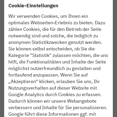
Renovierung im Mai 2019 wiedereröffnet.
Cookie-Einstellungen
Besuchstermine können unter Tel. 04531/894656
Wir verwenden Cookies, um Ihnen ein
vereinbart werden.
optimales Webseiten-Erlebnis zu bieten. Dazu
Informationen
zählen Cookies, die für den Betrieb der Seite
www.mennokate.de
notwendig sind und solche, die lediglich zu
(04531) 800767
anonymen Statistikzwecken genutzt werden.
Sie können selbst entscheiden, ob Sie die
Altfresenburg 1
Kategorie "Statistik" zulassen möchten, die uns
23843 Bad Oldesloe
hilft, die Funktionalitäten und Inhalte der Seite
möglichst nutzerfreundlich zu gestalten und
Anreise
Mit der nordbahn bequem zur Haltestelle Bad Oldesloe
fortlaufend anzupassen. Wenn Sie auf
fahren. Vom Bahnhof zur Menno-Kate kommst du mit
„Akzeptieren“ klicken, erlauben Sie uns, Ihr
dem Rad in nur acht Minuten. Alternativ fährst du mit der
Nutzungsverhalten auf dieser Website mit
Buslinie 8145 oder 8146 Richtung Sühlen bis zur Station
Google Analytics durch Cookies zu erfassen.
„Bad Oldesloe, Bei der Mennokate“. Von der Station sind
Dadurch können wir unsere Webangebote
es nur noch acht Minuten zu Fuß bis zur Mennokate.
verbessern und Inhalte für Sie personalisieren.
Google führt diese Informationen ggf. mit