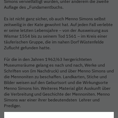
Simons vervielfältigt wurden, unter anderem die zweite
Auflage des „Fundamentbuchs.
Es ist nicht ganz sicher, ob auch Menno Simons selbst
zeitweilig in der Kate gewohnt hat. Auf jeden Fall verlebte
er seine letzten Lebensjahre – von der Ausweisung aus
Wismar 1554 bis zu seinem Tod 1561 – im Kreis einer
täuferischen Gruppe, die im nahen Dorf Wüstenfelde
Zuflucht gefunden hatte.
Für die in den Jahren 1962/63 hergerichteten
Museumsräume gelang es nach und nach, Werke und
Schriften von (im Nachdruck) und über Menno Simons und
die Mennoniten zu beschaffen. Landkarten, Stiche und
Bilder weisen auf den Geburtsort und die Wirkungsorte
Menno Simons hin. Weiteres Material gibt Auskunft über
die Verbreitung und Geschichte der Mennoniten. Menno
Simons war einer ihrer bedeutendsten Lehrer und
Prediger.
Das Museum wird nach erfolgtem Umbau und