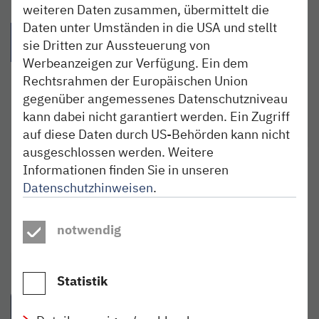
Teilen:
weiteren Daten zusammen, übermittelt die
Daten unter Umständen in die USA und stellt
{{Link öffnet facebook teilen in neuem Fenster|format(facebo
{{Link öffnet twitter teilen in neuem Fenster|for
{{Link öffnet whatsapp teilen in n
{{per E-Mail teilen}} - 
sie Dritten zur Aussteuerung von
Werbeanzeigen zur Verfügung. Ein dem
Rechtsrahmen der Europäischen Union
gegenüber angemessenes Datenschutzniveau
kann dabei nicht garantiert werden. Ein Zugriff
auf diese Daten durch US-Behörden kann nicht
ausgeschlossen werden. Weitere
Informationen finden Sie in unseren
TICKETS KAUFEN
Datenschutzhinweisen
.
Alle Kaufmöglichkeiten online und vor Ort
notwendig
mehr
Statistik
IDEEN AUS DEM BLOG