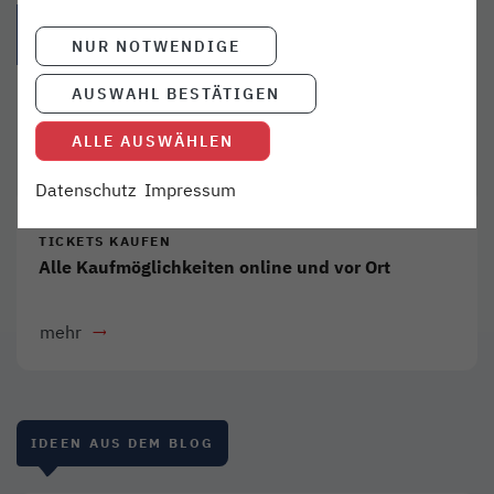
{{Link öffnet facebook teilen in neuem Fenster|format(facebo
{{Link öffnet twitter teilen in neuem Fenster|for
{{Link öffnet whatsapp teilen in n
{{per E-Mail teilen}} - 
NUR NOTWENDIGE
AUSWAHL BESTÄTIGEN
ALLE AUSWÄHLEN
Datenschutz
Impressum
TICKETS KAUFEN
Alle Kaufmöglichkeiten online und vor Ort
mehr
IDEEN AUS DEM BLOG