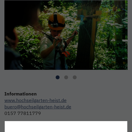
Informationen
www.hochseilgarten-heist.de
buero@hochseilgarten-heist.de
0157 77811779
Schlackenweg