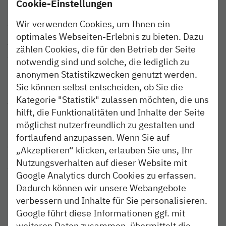
25492 Heist
Cookie-Einstellungen
Anreise
Wir verwenden Cookies, um Ihnen ein
Mit der nordbahn bequem zur Haltestelle Pinneberg
optimales Webseiten-Erlebnis zu bieten. Dazu
fahren. Vom Bahnhof zum Hochseilgarten kommst du mit
zählen Cookies, die für den Betrieb der Seite
dem Rad in knapp 30 Minuten.
notwendig sind und solche, die lediglich zu
anonymen Statistikzwecken genutzt werden.
Sie können selbst entscheiden, ob Sie die
Das Abenteuer beginnt mit der Anfahrt - höher,
Kategorie "Statistik" zulassen möchten, die uns
weiter, spektakulärer!
hilft, die Funktionalitäten und Inhalte der Seite
Im Jahr 2017 haben wir einen spannenden Video-
möglichst nutzerfreundlich zu gestalten und
Contest mit der Kunstschule Wandsbek durchgeführt. Die
fortlaufend anzupassen. Wenn Sie auf
angehenden Kommunikationsdesigner haben kreative
„Akzeptieren“ klicken, erlauben Sie uns, Ihr
und unterhaltsame Videos zu den Ausflugszielen entlang
Nutzungsverhalten auf dieser Website mit
der RB 61 und RB 71 erstellt. In diesem Video gehen
Google Analytics durch Cookies zu erfassen.
Lena Vollbehr, Igor Ayach, Katharina Kisch und Mareike
Dadurch können wir unsere Webangebote
Dubbels in dem Hochseilgarten Heist an ihre Grenzen und
verbessern und Inhalte für Sie personalisieren.
haben dabei jede Menge Spaß.
Google führt diese Informationen ggf. mit
weiteren Daten zusammen, übermittelt die